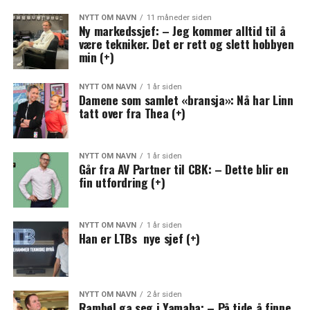
NYTT OM NAVN
11 måneder siden
Ny markedssjef: – Jeg kommer alltid til å
være tekniker. Det er rett og slett hobbyen
min (+)
NYTT OM NAVN
1 år siden
Damene som samlet «bransja»: Nå har Linn
tatt over fra Thea (+)
NYTT OM NAVN
1 år siden
Går fra AV Partner til CBK: – Dette blir en
fin utfordring (+)
NYTT OM NAVN
1 år siden
Han er LTBs nye sjef (+)
NYTT OM NAVN
2 år siden
Rambøl ga seg i Yamaha: – På tide å finne