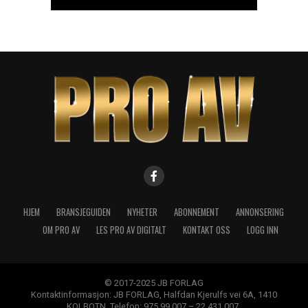
HJEM
BRANSJEGUIDEN
NYHETER
ABONNEMENT
ANNONSERING
OM PRO AV
LES PRO AV DIGITALT
KONTAKT OSS
LOGG INN
© 2017-2025 JB FORLAG
Kontaktinformasjon: JB FORLAG, Halfdan Kjerulfs vei 6A, 1410
KOLBOTN. Telefon: 975 99 007 – 22 431 007.