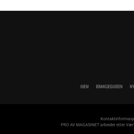
HJEM
BRANSJEGUIDEN
NY
Kontaktinformasjo
PRO AV MAGASINET arbeider etter Vær Var