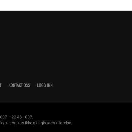
T
KONTAKT OSS
LOGG INN
 007 – 22 431 007.
tet og kan ikke gjengis uten tillatelse.