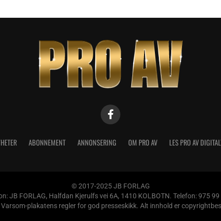
HETER
ABONNEMENT
ANNONSERING
OM PRO AV
LES PRO AV DIGITAL
© 2017-2025 JB FORLAG
n: JB FORLAG, Halfdan Kjerulfs vei 6A, 1410 KOLBOTN. Telefon: 975 99
som-plakatens regler for god presseskikk. Alt innhold er copyrightbeskyt