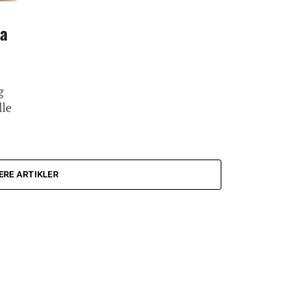
da
g
lle
ERE ARTIKLER