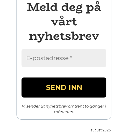
Meld deg på
vårt
nyhetsbrev
Vi sender ut nyhetsbrev omtrent to ganger i
måneden.
august 2026