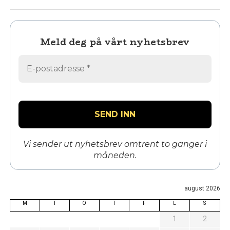
Meld deg på vårt nyhetsbrev
Vi sender ut nyhetsbrev omtrent to ganger i
måneden.
august 2026
M
T
O
T
F
L
S
1
2