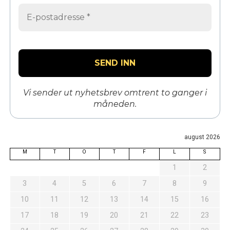
Vi sender ut nyhetsbrev omtrent to ganger i
måneden.
august 2026
M
T
O
T
F
L
S
1
2
3
4
5
6
7
8
9
10
11
12
13
14
15
16
17
18
19
20
21
22
23