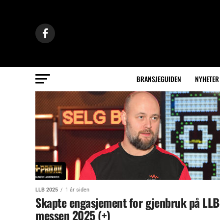
BRANSJEGUIDEN
NYHETER
LLB 2025
1 år siden
Skapte engasjement for gjenbruk på LLB
messen 2025 (+)