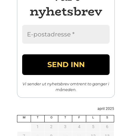
nyhetsbrev
Vi sender ut nyhetsbrev omtrent to ganger i
måneden.
april 2025
M
T
O
T
F
L
S
1
2
3
4
5
6