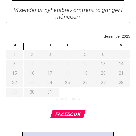
Vi sender ut nyhetsbrev omtrent to ganger i
måneden.
desember 2025
M
T
O
T
F
L
S
1
2
3
4
5
6
7
8
9
10
11
12
13
14
15
16
17
18
19
20
21
22
23
24
25
26
27
28
29
30
31
« nov
jan »
FACEBOOK