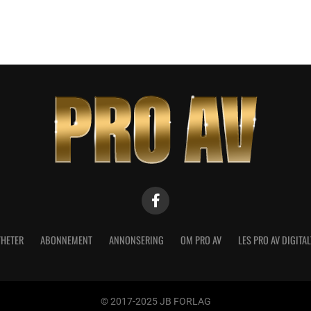
HETER
ABONNEMENT
ANNONSERING
OM PRO AV
LES PRO AV DIGITAL
© 2017-2025 JB FORLAG