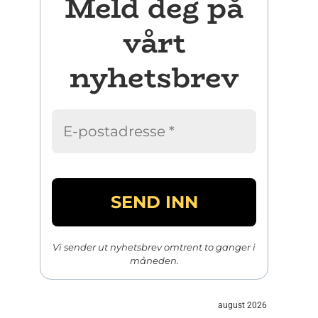
Meld deg på
vårt
nyhetsbrev
Vi sender ut nyhetsbrev omtrent to ganger i
måneden.
august 2026