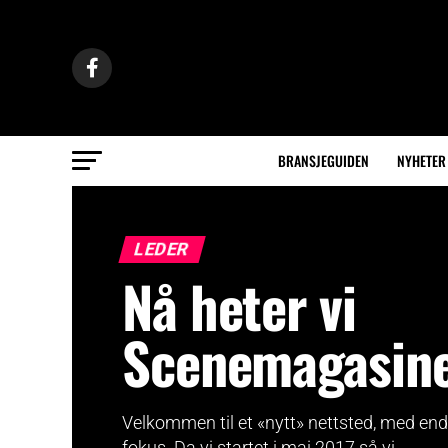
BRANSJEGUIDEN
NYHETER
LEDER
Nå heter vi
Scenemagasin
Velkommen til et «nytt» nettsted, med enda
fokus. Da vi startet i mai 2017 så vi...