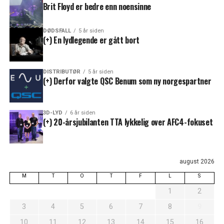
Brit Floyd er bedre enn noensinne
DØDSFALL
5 år siden
(+) En lydlegende er gått bort
DISTRIBUTØR
5 år siden
(+) Derfor valgte QSC Benum som ny norgespartner
3D-LYD
6 år siden
(+) 20-årsjubilanten TTA lykkelig over AFC4-fokuset
august 2026
M
T
O
T
F
L
S
1
2
3
4
5
6
7
8
9
10
11
12
13
14
15
16