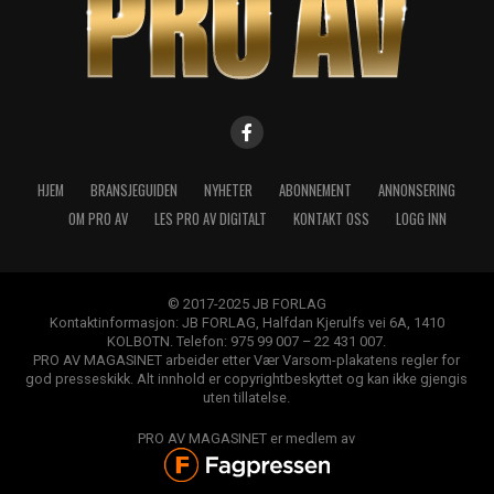
HJEM
BRANSJEGUIDEN
NYHETER
ABONNEMENT
ANNONSERING
OM PRO AV
LES PRO AV DIGITALT
KONTAKT OSS
LOGG INN
© 2017-2025 JB FORLAG
Kontaktinformasjon: JB FORLAG, Halfdan Kjerulfs vei 6A, 1410
KOLBOTN. Telefon: 975 99 007 – 22 431 007.
PRO AV MAGASINET arbeider etter Vær Varsom-plakatens regler for
god presseskikk. Alt innhold er copyrightbeskyttet og kan ikke gjengis
uten tillatelse.
PRO AV MAGASINET er medlem av