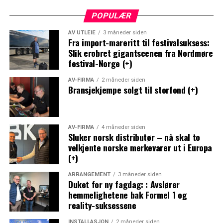
POPULÆR
AV UTLEIE
3 måneder siden
Fra import-mareritt til festivalsuksess:
Slik erobret gigantscenen fra Nordmøre
festival-Norge (+)
AV-FIRMA
2 måneder siden
Bransjekjempe solgt til storfond (+)
AV-FIRMA
4 måneder siden
Sluker norsk distributør – nå skal to
velkjente norske merkevarer ut i Europa
(+)
ARRANGEMENT
3 måneder siden
Duket for ny fagdag: : Avslører
hemmelighetene bak Formel 1 og
reality-suksessene
INSTALLASJON
2 måneder siden