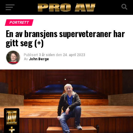
PORTRETT
En av bransjens superveteraner har
gitt seg (+)
Publisert
3 år siden
den
24. april 2023
Av
John Berge