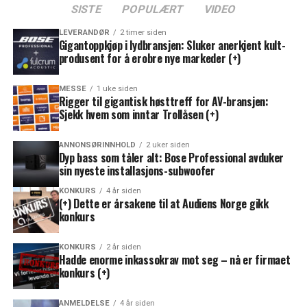
SISTE
POPULÆRT
VIDEO
LEVERANDØR
2 timer siden
Gigantoppkjøp i lydbransjen: Sluker anerkjent kult-
produsent for å erobre nye markeder (+)
MESSE
1 uke siden
Rigger til gigantisk høsttreff for AV-bransjen:
Sjekk hvem som inntar Trollåsen (+)
ANNONSØRINNHOLD
2 uker siden
Dyp bass som tåler alt: Bose Professional avduker
sin nyeste installasjons-subwoofer
KONKURS
4 år siden
(+) Dette er årsakene til at Audiens Norge gikk
konkurs
KONKURS
2 år siden
Hadde enorme inkassokrav mot seg – nå er firmaet
konkurs (+)
ANMELDELSE
4 år siden