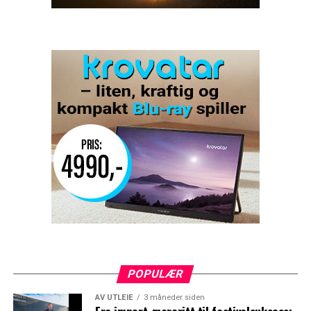
POPULÆR
AV UTLEIE
3 måneder siden