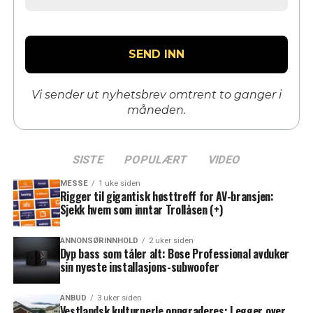
Vi sender ut nyhetsbrev omtrent to ganger i
måneden.
SISTE
POPULÆRT
VIDEO
MESSE
1 uke siden
Rigger til gigantisk høsttreff for AV-bransjen:
Sjekk hvem som inntar Trollåsen (+)
ANNONSØRINNHOLD
2 uker siden
Dyp bass som tåler alt: Bose Professional avduker
sin nyeste installasjons-subwoofer
ANBUD
3 uker siden
Vestlandsk kulturperle oppgraderes: Legger over