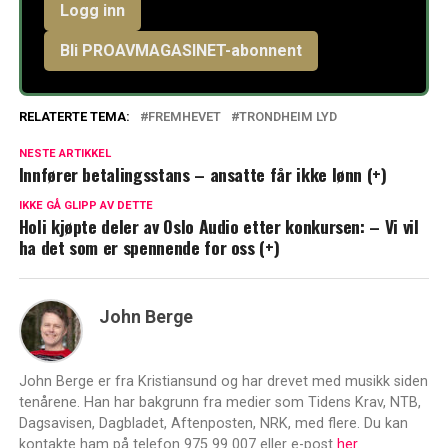
Logg inn
Bli PROAVMAGASINET-abonnent
RELATERTE TEMA:
FREMHEVET
TRONDHEIM LYD
NESTE ARTIKKEL
Innfører betalingsstans – ansatte får ikke lønn (+)
IKKE GÅ GLIPP AV DETTE
Holi kjøpte deler av Oslo Audio etter konkursen: – Vi vil
ha det som er spennende for oss (+)
John Berge
John Berge er fra Kristiansund og har drevet med musikk siden
tenårene. Han har bakgrunn fra medier som Tidens Krav, NTB,
Dagsavisen, Dagbladet, Aftenposten, NRK, med flere. Du kan
kontakte ham på telefon 975 99 007 eller e-post
her.