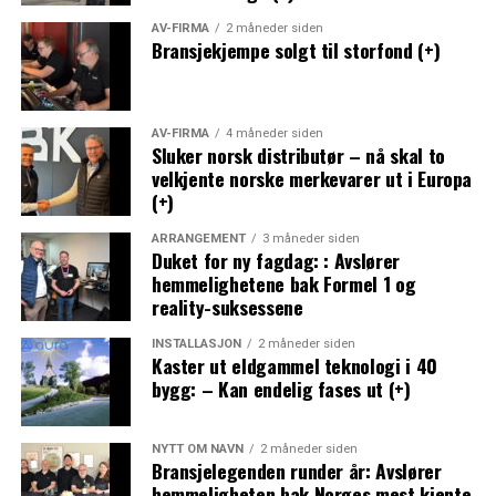
AV-FIRMA
2 måneder siden
Bransjekjempe solgt til storfond (+)
AV-FIRMA
4 måneder siden
Sluker norsk distributør – nå skal to
velkjente norske merkevarer ut i Europa
(+)
ARRANGEMENT
3 måneder siden
Duket for ny fagdag: : Avslører
hemmelighetene bak Formel 1 og
reality-suksessene
INSTALLASJON
2 måneder siden
Kaster ut eldgammel teknologi i 40
bygg: – Kan endelig fases ut (+)
NYTT OM NAVN
2 måneder siden
Bransjelegenden runder år: Avslører
hemmeligheten bak Norges mest kjente