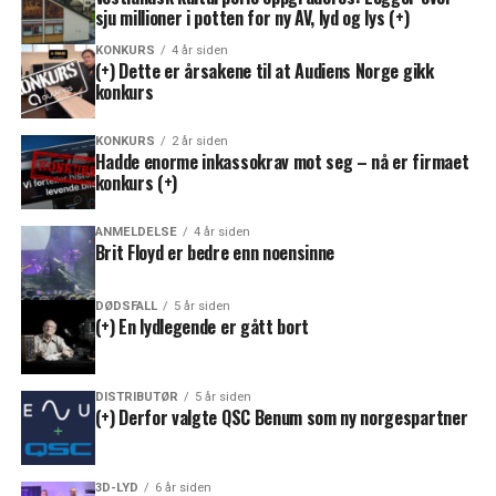
sju millioner i potten for ny AV, lyd og lys (+)
KONKURS
4 år siden
(+) Dette er årsakene til at Audiens Norge gikk
konkurs
KONKURS
2 år siden
Hadde enorme inkassokrav mot seg – nå er firmaet
konkurs (+)
ANMELDELSE
4 år siden
Brit Floyd er bedre enn noensinne
DØDSFALL
5 år siden
(+) En lydlegende er gått bort
DISTRIBUTØR
5 år siden
(+) Derfor valgte QSC Benum som ny norgespartner
3D-LYD
6 år siden