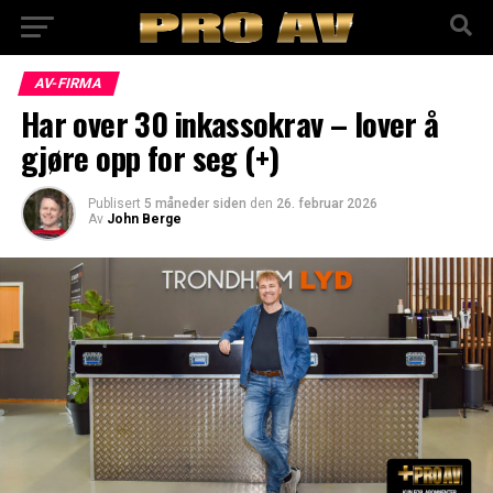
AV-FIRMA
Har over 30 inkassokrav – lover å
gjøre opp for seg (+)
Publisert
5 måneder siden
den
26. februar 2026
Av
John Berge