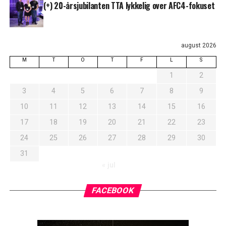
(+) 20-årsjubilanten TTA lykkelig over AFC4-fokuset
august 2026
M
T
O
T
F
L
S
1
2
3
4
5
6
7
8
9
10
11
12
13
14
15
16
17
18
19
20
21
22
23
24
25
26
27
28
29
30
31
« jul
FACEBOOK