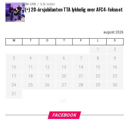
3D-LYD
6 år siden
(+) 20-årsjubilanten TTA lykkelig over AFC4-fokuset
august 2026
M
T
O
T
F
L
S
1
2
3
4
5
6
7
8
9
10
11
12
13
14
15
16
17
18
19
20
21
22
23
24
25
26
27
28
29
30
31
« jul
FACEBOOK