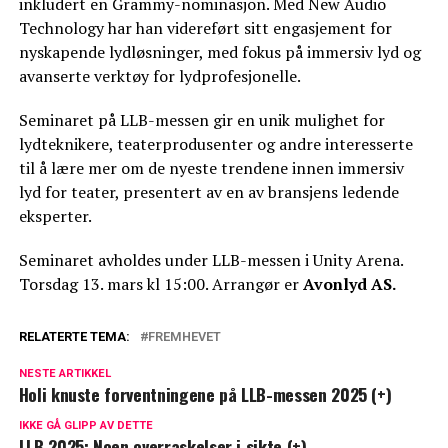
inkludert en Grammy-nominasjon. Med New Audio
Technology har han videreført sitt engasjement for
nyskapende lydløsninger, med fokus på immersiv lyd og
avanserte verktøy for lydprofesjonelle.
Seminaret på LLB-messen gir en unik mulighet for
lydteknikere, teaterprodusenter og andre interesserte
til å lære mer om de nyeste trendene innen immersiv
lyd for teater, presentert av en av bransjens ledende
eksperter.
Seminaret avholdes under LLB-messen i Unity Arena.
Torsdag 13. mars kl 15:00. Arrangør er
Avonlyd AS.
RELATERTE TEMA:
FREMHEVET
NESTE ARTIKKEL
Holi knuste forventningene på LLB-messen 2025 (+)
IKKE GÅ GLIPP AV DETTE
LLB 2025: Noen overraskelser i sikte (+)