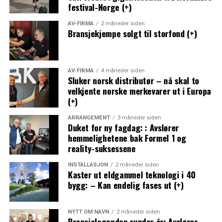
festival-Norge (+)
AV-FIRMA
2 måneder siden
Bransjekjempe solgt til storfond (+)
AV-FIRMA
4 måneder siden
Sluker norsk distributør – nå skal to
velkjente norske merkevarer ut i Europa
(+)
ARRANGEMENT
3 måneder siden
Duket for ny fagdag: : Avslører
hemmelighetene bak Formel 1 og
reality-suksessene
INSTALLASJON
2 måneder siden
Kaster ut eldgammel teknologi i 40
bygg: – Kan endelig fases ut (+)
NYTT OM NAVN
2 måneder siden
Bransjelegenden runder år: Avslører