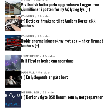
ANBUD
4 uker siden
Vestlandsk kulturperle oppgraderes: Legger over
sju millioner i potten for ny AV, lyd og lys (+)
KONKURS
4 år siden
(+) Dette er årsakene til at Audiens Norge gikk
konkurs
KONKURS
2 år siden
Hadde enorme inkassokrav mot seg – nå er firmaet
konkurs (+)
ANMELDELSE
4 år siden
Brit Floyd er bedre enn noensinne
DØDSFALL
5 år siden
(+) En lydlegende er gått bort
DISTRIBUTØR
5 år siden
(+) Derfor valgte QSC Benum som ny norgespartner