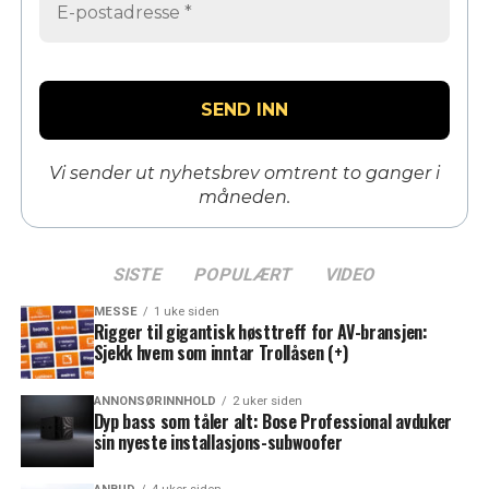
Vi sender ut nyhetsbrev omtrent to ganger i
måneden.
SISTE
POPULÆRT
VIDEO
MESSE
1 uke siden
Rigger til gigantisk høsttreff for AV-bransjen:
Sjekk hvem som inntar Trollåsen (+)
ANNONSØRINNHOLD
2 uker siden
Dyp bass som tåler alt: Bose Professional avduker
sin nyeste installasjons-subwoofer