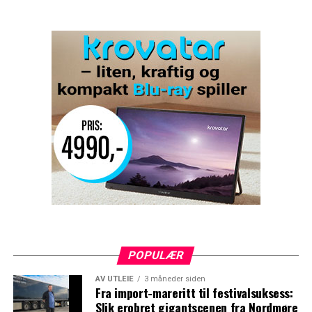
POPULÆR
AV UTLEIE
3 måneder siden
Fra import-mareritt til festivalsuksess:
Slik erobret gigantscenen fra Nordmøre