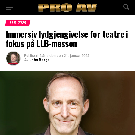
LLB 2025
Immersiv lydgjengivelse for teatre i
fokus på LLB-messen
Publisert
2 år siden
den
21. januar 2025
Av
John Berge