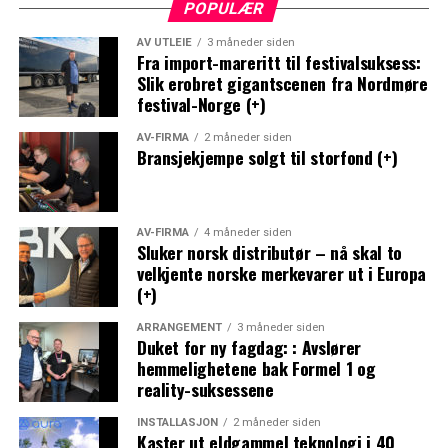
POPULÆR
AV UTLEIE
3 måneder siden
Fra import-mareritt til festivalsuksess:
Slik erobret gigantscenen fra Nordmøre
festival-Norge (+)
AV-FIRMA
2 måneder siden
Bransjekjempe solgt til storfond (+)
AV-FIRMA
4 måneder siden
Sluker norsk distributør – nå skal to
velkjente norske merkevarer ut i Europa
(+)
ARRANGEMENT
3 måneder siden
Duket for ny fagdag: : Avslører
hemmelighetene bak Formel 1 og
reality-suksessene
INSTALLASJON
2 måneder siden
Kaster ut eldgammel teknologi i 40