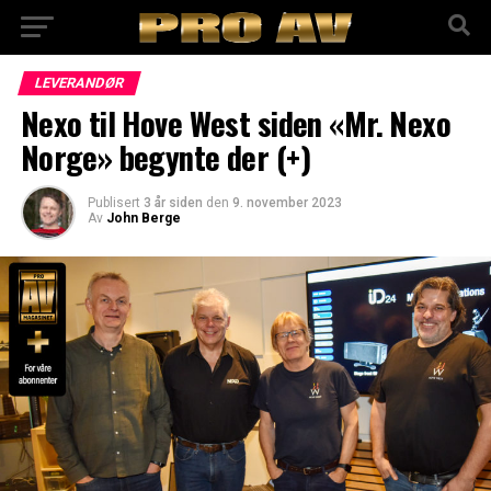
LEVERANDØR
Nexo til Hove West siden «Mr. Nexo
Norge» begynte der (+)
Publisert
3 år siden
den
9. november 2023
Av
John Berge