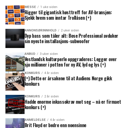
MESSE
1 uke siden
Rigger til gigantisk høsttreff for AV-bransjen:
Sjekk hvem som inntar Trollåsen (+)
ANNONSØRINNHOLD
2 uker siden
Dyp bass som tåler alt: Bose Professional avduker
sin nyeste installasjons-subwoofer
ANBUD
3 uker siden
Vestlandsk kulturperle oppgraderes: Legger over
sju millioner i potten for ny AV, lyd og lys (+)
KONKURS
4 år siden
(+) Dette er årsakene til at Audiens Norge gikk
konkurs
KONKURS
2 år siden
Hadde enorme inkassokrav mot seg – nå er firmaet
konkurs (+)
ANMELDELSE
4 år siden
Brit Floyd er bedre enn noensinne