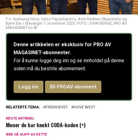
F.v.: Sveinung Hove, Celso Papadopulos, Asle Rødnes Skaarslette og
Bjørn Eie, i Stavanger 7. november 2023. FOTO: JOHN BERGE, PRO AV
MAGASINET.no ©
Denne artikkelen er eksklusiv for PRO AV
MAGASINET-abonnenter.
For å kunne logge deg inn og se innholdet på denne
siden må du bestille abonnement.
Logg inn
Bli PROAV-abonnent
RELATERTE TEMA:
FREMHEVET
HOVE WEST
NESTE ARTIKKEL
Mener de har knekt CODA-koden (+)
IKKE GÅ GLIPP AV DETTE