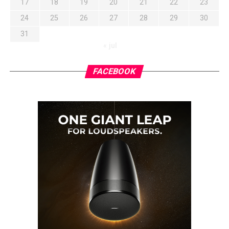
17
18
19
20
21
22
23
24
25
26
27
28
29
30
31
« jul
FACEBOOK