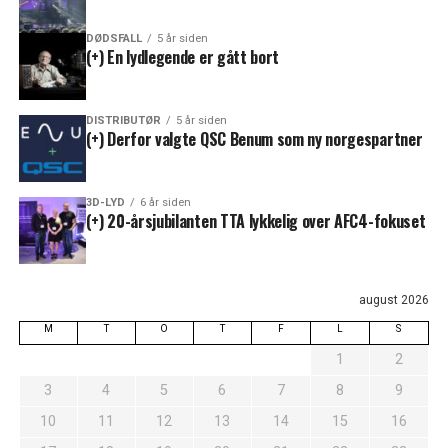
DØDSFALL
5 år siden
(+) En lydlegende er gått bort
DISTRIBUTØR
5 år siden
(+) Derfor valgte QSC Benum som ny norgespartner
3D-LYD
6 år siden
(+) 20-årsjubilanten TTA lykkelig over AFC4-fokuset
august 2026
M
T
O
T
F
L
S
1
2
3
4
5
6
7
8
9
10
11
12
13
14
15
16