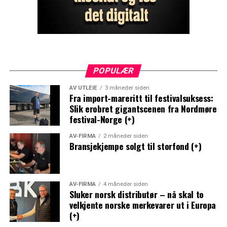
POPULÆR
AV UTLEIE
3 måneder siden
Fra import-mareritt til festivalsuksess:
Slik erobret gigantscenen fra Nordmøre
festival-Norge (+)
AV-FIRMA
2 måneder siden
Bransjekjempe solgt til storfond (+)
AV-FIRMA
4 måneder siden
Sluker norsk distributør – nå skal to
velkjente norske merkevarer ut i Europa
(+)