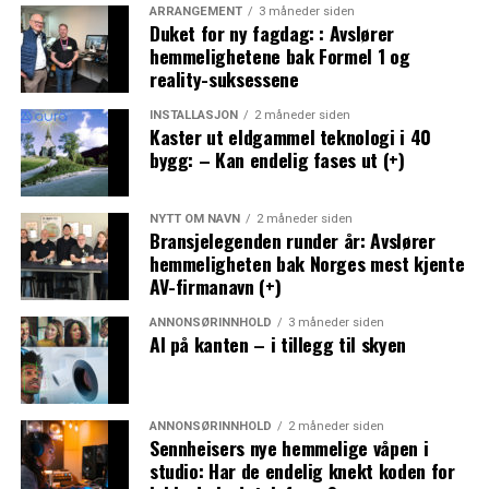
ARRANGEMENT
3 måneder siden
Duket for ny fagdag: : Avslører
hemmelighetene bak Formel 1 og
reality-suksessene
INSTALLASJON
2 måneder siden
Kaster ut eldgammel teknologi i 40
bygg: – Kan endelig fases ut (+)
NYTT OM NAVN
2 måneder siden
Bransjelegenden runder år: Avslører
hemmeligheten bak Norges mest kjente
AV-firmanavn (+)
ANNONSØRINNHOLD
3 måneder siden
AI på kanten – i tillegg til skyen
ANNONSØRINNHOLD
2 måneder siden
Sennheisers nye hemmelige våpen i
studio: Har de endelig knekt koden for