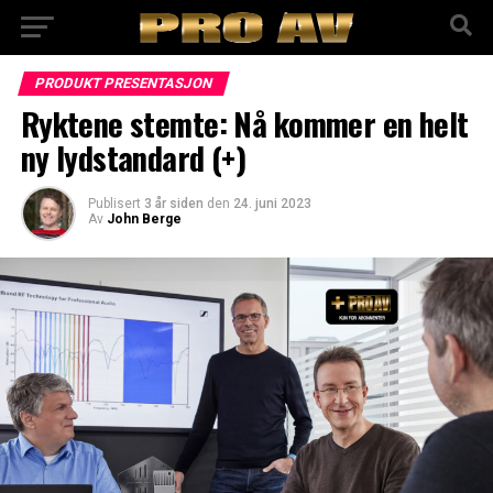
PRODUKT PRESENTASJON
Ryktene stemte: Nå kommer en helt
ny lydstandard (+)
Publisert
3 år siden
den
24. juni 2023
Av
John Berge