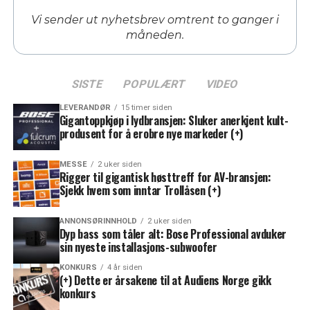
Vi sender ut nyhetsbrev omtrent to ganger i
måneden.
SISTE
POPULÆRT
VIDEO
LEVERANDØR
15 timer siden
Gigantoppkjøp i lydbransjen: Sluker anerkjent kult-
produsent for å erobre nye markeder (+)
MESSE
2 uker siden
Rigger til gigantisk høsttreff for AV-bransjen:
Sjekk hvem som inntar Trollåsen (+)
ANNONSØRINNHOLD
2 uker siden
Dyp bass som tåler alt: Bose Professional avduker
sin nyeste installasjons-subwoofer
KONKURS
4 år siden
(+) Dette er årsakene til at Audiens Norge gikk
konkurs