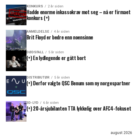
KONKURS
2 år siden
Hadde enorme inkassokrav mot seg – nå er firmaet
konkurs (+)
ANMELDELSE
4 år siden
Brit Floyd er bedre enn noensinne
DØDSFALL
5 år siden
(+) En lydlegende er gått bort
DISTRIBUTØR
5 år siden
(+) Derfor valgte QSC Benum som ny norgespartner
3D-LYD
6 år siden
(+) 20-årsjubilanten TTA lykkelig over AFC4-fokuset
august 2026