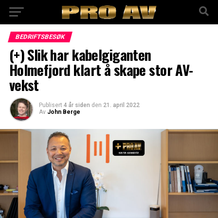
BEDRIFTSBESØK
(+) Slik har kabelgiganten
Holmefjord klart å skape stor AV-
vekst
Publisert
4 år siden
den
21. april 2022
Av
John Berge