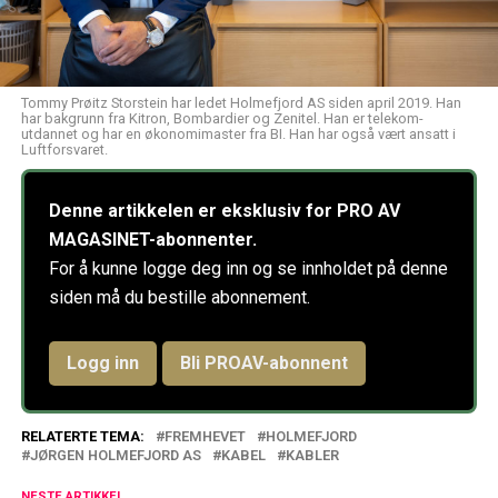
Tommy Prøitz Storstein har ledet Holmefjord AS siden april 2019. Han
har bakgrunn fra Kitron, Bombardier og Zenitel. Han er telekom-
utdannet og har en økonomimaster fra BI. Han har også vært ansatt i
Luftforsvaret.
Denne artikkelen er eksklusiv for PRO AV
MAGASINET-abonnenter.
For å kunne logge deg inn og se innholdet på denne
siden må du bestille abonnement.
Logg inn
Bli PROAV-abonnent
RELATERTE TEMA:
FREMHEVET
HOLMEFJORD
JØRGEN HOLMEFJORD AS
KABEL
KABLER
NESTE ARTIKKEL