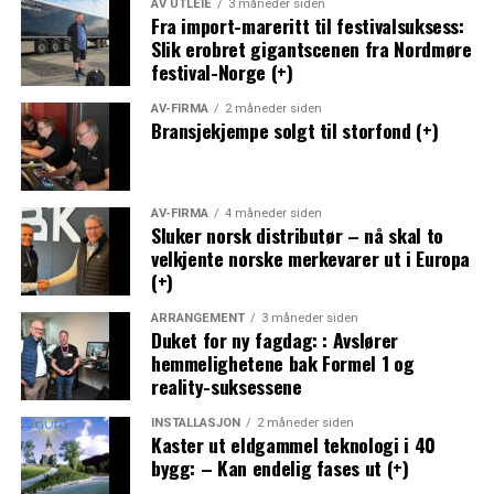
AV UTLEIE
3 måneder siden
Fra import-mareritt til festivalsuksess:
Slik erobret gigantscenen fra Nordmøre
festival-Norge (+)
AV-FIRMA
2 måneder siden
Bransjekjempe solgt til storfond (+)
AV-FIRMA
4 måneder siden
Sluker norsk distributør – nå skal to
velkjente norske merkevarer ut i Europa
(+)
ARRANGEMENT
3 måneder siden
Duket for ny fagdag: : Avslører
hemmelighetene bak Formel 1 og
reality-suksessene
INSTALLASJON
2 måneder siden
Kaster ut eldgammel teknologi i 40
bygg: – Kan endelig fases ut (+)