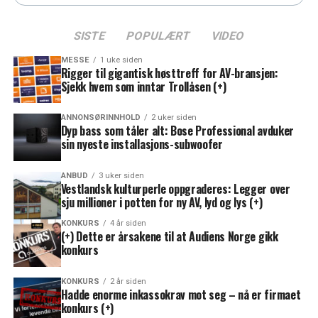
SISTE
POPULÆRT
VIDEO
MESSE
1 uke siden
Rigger til gigantisk høsttreff for AV-bransjen:
Sjekk hvem som inntar Trollåsen (+)
ANNONSØRINNHOLD
2 uker siden
Dyp bass som tåler alt: Bose Professional avduker
sin nyeste installasjons-subwoofer
ANBUD
3 uker siden
Vestlandsk kulturperle oppgraderes: Legger over
sju millioner i potten for ny AV, lyd og lys (+)
KONKURS
4 år siden
(+) Dette er årsakene til at Audiens Norge gikk
konkurs
KONKURS
2 år siden
Hadde enorme inkassokrav mot seg – nå er firmaet
konkurs (+)