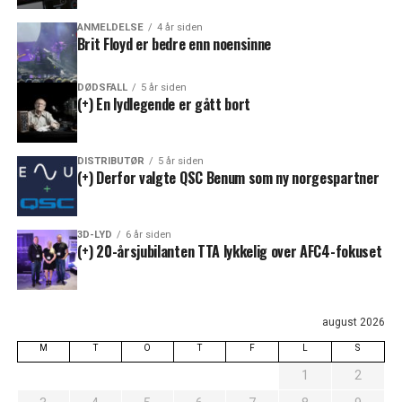
ANMELDELSE
4 år siden
Brit Floyd er bedre enn noensinne
DØDSFALL
5 år siden
(+) En lydlegende er gått bort
DISTRIBUTØR
5 år siden
(+) Derfor valgte QSC Benum som ny norgespartner
3D-LYD
6 år siden
(+) 20-årsjubilanten TTA lykkelig over AFC4-fokuset
august 2026
M
T
O
T
F
L
S
1
2