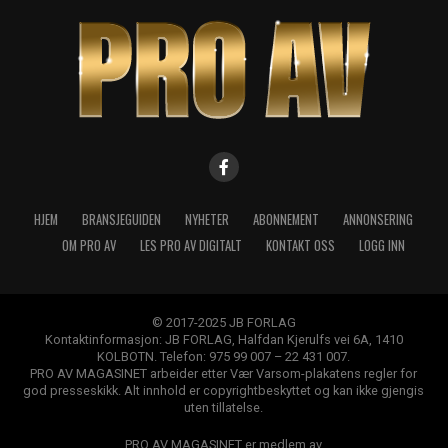
HJEM
BRANSJEGUIDEN
NYHETER
ABONNEMENT
ANNONSERING
OM PRO AV
LES PRO AV DIGITALT
KONTAKT OSS
LOGG INN
© 2017-2025 JB FORLAG
Kontaktinformasjon: JB FORLAG, Halfdan Kjerulfs vei 6A, 1410
KOLBOTN. Telefon: 975 99 007 – 22 431 007.
PRO AV MAGASINET arbeider etter Vær Varsom-plakatens regler for
god presseskikk. Alt innhold er copyrightbeskyttet og kan ikke gjengis
uten tillatelse.
PRO AV MAGASINET er medlem av