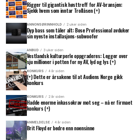
Rigger til gigantisk høsttreff for AV-bransjen:
Sjekk hvem som inntar Trollåsen (+)
ANNONSØRINNHOLD
2 uker siden
Dyp bass som tåler alt: Bose Professional avduker
sin nyeste installasjons-subwoofer
ANBUD
3 uker siden
Vestlandsk kulturperle oppgraderes: Legger over
sju millioner i potten for ny AV, lyd og lys (+)
KONKURS
4 år siden
(+) Dette er årsakene til at Audiens Norge gikk
konkurs
KONKURS
2 år siden
Hadde enorme inkassokrav mot seg – nå er firmaet
konkurs (+)
ANMELDELSE
4 år siden
Brit Floyd er bedre enn noensinne