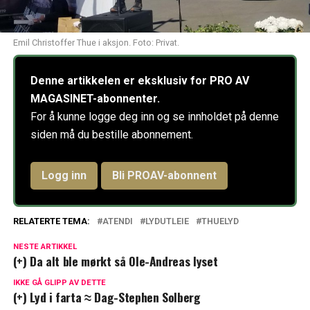
Emil Christoffer Thue i aksjon. Foto: Privat.
Denne artikkelen er eksklusiv for PRO AV
MAGASINET-abonnenter.
For å kunne logge deg inn og se innholdet på denne
siden må du bestille abonnement.
Logg inn
Bli PROAV-abonnent
RELATERTE TEMA:
ATENDI
LYDUTLEIE
THUELYD
NESTE ARTIKKEL
(+) Da alt ble mørkt så Ole-Andreas lyset
IKKE GÅ GLIPP AV DETTE
(+) Lyd i farta ≈ Dag-Stephen Solberg