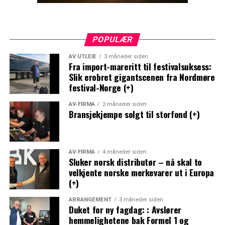
POPULÆR
AV UTLEIE
3 måneder siden
Fra import-mareritt til festivalsuksess:
Slik erobret gigantscenen fra Nordmøre
festival-Norge (+)
AV-FIRMA
2 måneder siden
Bransjekjempe solgt til storfond (+)
AV-FIRMA
4 måneder siden
Sluker norsk distributør – nå skal to
velkjente norske merkevarer ut i Europa
(+)
ARRANGEMENT
3 måneder siden
Duket for ny fagdag: : Avslører
hemmelighetene bak Formel 1 og