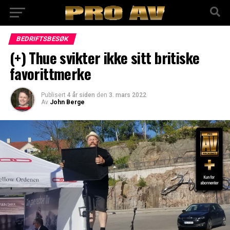
BEDRIFTSBESØK
(+) Thue svikter ikke sitt britiske
favorittmerke
Publisert
4 år siden
den
3. mars 2022
Av
John Berge