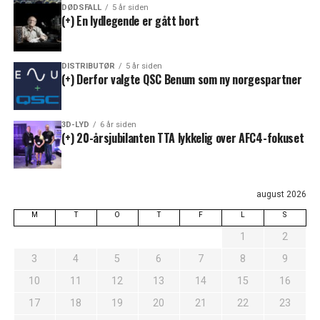
DØDSFALL
5 år siden
(+) En lydlegende er gått bort
DISTRIBUTØR
5 år siden
(+) Derfor valgte QSC Benum som ny norgespartner
3D-LYD
6 år siden
(+) 20-årsjubilanten TTA lykkelig over AFC4-fokuset
august 2026
M
T
O
T
F
L
S
1
2
3
4
5
6
7
8
9
10
11
12
13
14
15
16
17
18
19
20
21
22
23