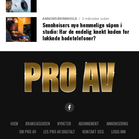
ANNONSØRINNHOLD
2 måneder siden
Sennheisers nye hemmelige våpen i
studio: Har de endelig knekt koden for
lukkede hodetelefoner?
HJEM
BRANSJEGUIDEN
NYHETER
ABONNEMENT
ANNONSERING
OM PRO AV
LES PRO AV DIGITALT
KONTAKT OSS
LOGG INN