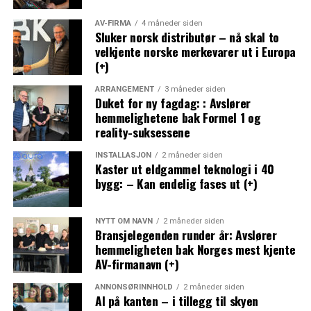
AV-FIRMA
4 måneder siden
Sluker norsk distributør – nå skal to
velkjente norske merkevarer ut i Europa
(+)
ARRANGEMENT
3 måneder siden
Duket for ny fagdag: : Avslører
hemmelighetene bak Formel 1 og
reality-suksessene
INSTALLASJON
2 måneder siden
Kaster ut eldgammel teknologi i 40
bygg: – Kan endelig fases ut (+)
NYTT OM NAVN
2 måneder siden
Bransjelegenden runder år: Avslører
hemmeligheten bak Norges mest kjente
AV-firmanavn (+)
ANNONSØRINNHOLD
2 måneder siden
AI på kanten – i tillegg til skyen