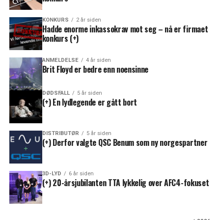
KONKURS
2 år siden
Hadde enorme inkassokrav mot seg – nå er firmaet
konkurs (+)
ANMELDELSE
4 år siden
Brit Floyd er bedre enn noensinne
DØDSFALL
5 år siden
(+) En lydlegende er gått bort
DISTRIBUTØR
5 år siden
(+) Derfor valgte QSC Benum som ny norgespartner
3D-LYD
6 år siden
(+) 20-årsjubilanten TTA lykkelig over AFC4-fokuset