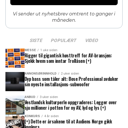
Vi sender ut nyhetsbrev omtrent to ganger i
måneden.
SISTE
POPULÆRT
VIDEO
MESSE
1 uke siden
Rigger til gigantisk høsttreff for AV-bransjen:
Sjekk hvem som inntar Trollåsen (+)
ANNONSØRINNHOLD
2 uker siden
Dyp bass som tåler alt: Bose Professional avduker
sin nyeste installasjons-subwoofer
ANBUD
3 uker siden
Vestlandsk kulturperle oppgraderes: Legger over
sju millioner i potten for ny AV, lyd og lys (+)
KONKURS
4 år siden
(+) Dette er årsakene til at Audiens Norge gikk
konkurs