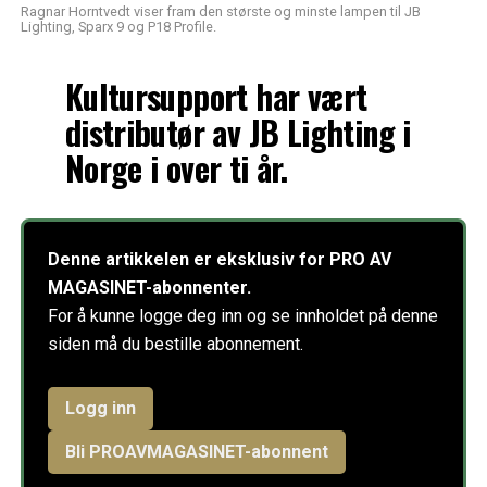
Ragnar Horntvedt viser fram den største og minste lampen til JB
Lighting, Sparx 9 og P18 Profile.
Kultursupport har vært
distributør av JB Lighting i
Norge i over ti år.
Denne artikkelen er eksklusiv for PRO AV
MAGASINET-abonnenter.
For å kunne logge deg inn og se innholdet på denne
siden må du bestille abonnement.
Logg inn
Bli PROAVMAGASINET-abonnent