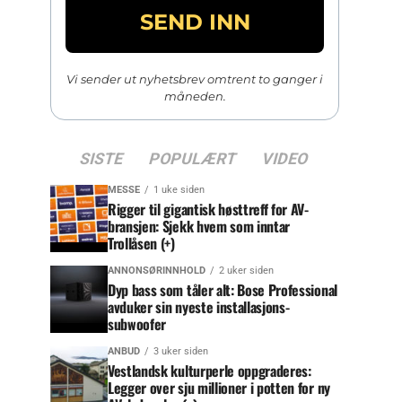
Vi sender ut nyhetsbrev omtrent to ganger i
måneden.
SISTE
POPULÆRT
VIDEO
MESSE
1 uke siden
Rigger til gigantisk høsttreff for AV-
bransjen: Sjekk hvem som inntar
Trollåsen (+)
ANNONSØRINNHOLD
2 uker siden
Dyp bass som tåler alt: Bose Professional
avduker sin nyeste installasjons-
subwoofer
ANBUD
3 uker siden
Vestlandsk kulturperle oppgraderes:
Legger over sju millioner i potten for ny