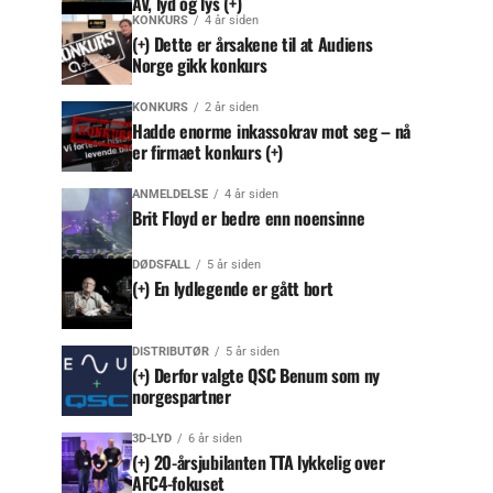
AV, lyd og lys (+)
KONKURS
4 år siden
(+) Dette er årsakene til at Audiens
Norge gikk konkurs
KONKURS
2 år siden
Hadde enorme inkassokrav mot seg – nå
er firmaet konkurs (+)
ANMELDELSE
4 år siden
Brit Floyd er bedre enn noensinne
DØDSFALL
5 år siden
(+) En lydlegende er gått bort
DISTRIBUTØR
5 år siden
(+) Derfor valgte QSC Benum som ny
norgespartner
3D-LYD
6 år siden
(+) 20-årsjubilanten TTA lykkelig over
AFC4-fokuset