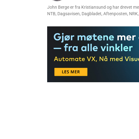
John Berge er fra Kristiansund og har drevet m
NTB, Dagsavisen, Dagbladet, Aftenposten, NRK, 