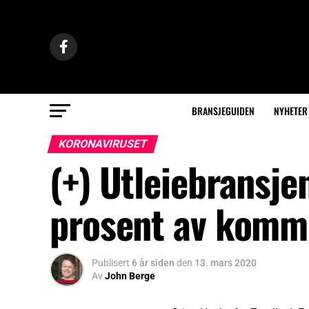
BRANSJEGUIDEN
NYHETER
KORONAVIRUSET
(+) Utleiebransje
prosent av komm
Publisert
6 år siden
den
13. mars 2020
Av
John Berge