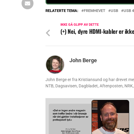
RELATERTE TEMA:
FREMHEVET
USB
USB 4
IKKE GÅ GLIPP AV DETTE
(+) Nei, dyre HDMI-kabler er ikk
John Berge
John Berge er fra Kristiansund og har drevet m
NTB, Dagsavisen, Dagbladet, Aftenposten, NRK, 