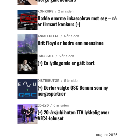
KONKURS
2 år siden
Hadde enorme inkassokrav mot seg – nå
er firmaet konkurs (+)
ANMELDELSE
4 år siden
Brit Floyd er bedre enn noensinne
DØDSFALL
5 år siden
(+) En lydlegende er gått bort
DISTRIBUTØR
5 år siden
(+) Derfor valgte QSC Benum som ny
norgespartner
3D-LYD
6 år siden
(+) 20-årsjubilanten TTA lykkelig over
AFC4-fokuset
august 2026