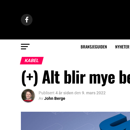
BRANSJEGUIDEN
NYHETER
KABEL
(+) Alt blir mye
Publisert
4 år siden
den
9. mars 2022
Av
John Berge