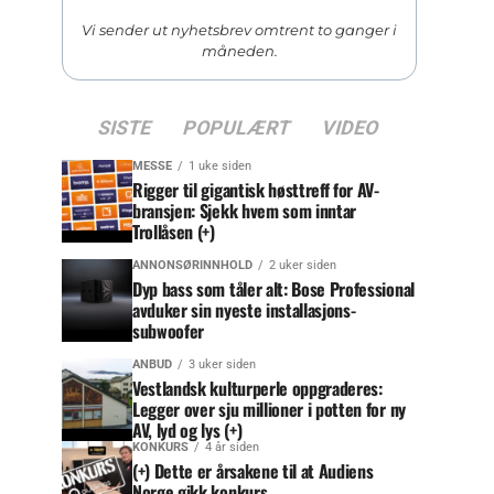
Vi sender ut nyhetsbrev omtrent to ganger i
måneden.
SISTE
POPULÆRT
VIDEO
MESSE
1 uke siden
Rigger til gigantisk høsttreff for AV-
bransjen: Sjekk hvem som inntar
Trollåsen (+)
ANNONSØRINNHOLD
2 uker siden
Dyp bass som tåler alt: Bose Professional
avduker sin nyeste installasjons-
subwoofer
ANBUD
3 uker siden
Vestlandsk kulturperle oppgraderes:
Legger over sju millioner i potten for ny
AV, lyd og lys (+)
KONKURS
4 år siden
(+) Dette er årsakene til at Audiens
Norge gikk konkurs