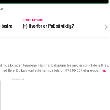
.0
NESTE ARTIKKEL
e bedre
(+) Hvorfor er PoE så viktig?
ed musikk siden tenårene. Han har bakgrunn fra medier som Tidens Krav,
med flere. Du kan kontakte ham på telefon 975 99 007 eller e-post
her.
ANNONSE