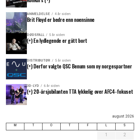
ANMELDELSE
4 år siden
Brit Floyd er bedre enn noensinne
DØDSFALL
5 år siden
(+) En lydlegende er gått bort
DISTRIBUTØR
5 år siden
(+) Derfor valgte QSC Benum som ny norgespartner
3D-LYD
6 år siden
(+) 20-årsjubilanten TTA lykkelig over AFC4-fokuset
august 2026
M
T
O
T
F
L
S
1
2