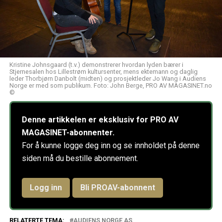
Kristine Johnsgaard (t.v.) demonstrerer hvordan lyden bærer i
Stjernesalen hos Lillestrøm kultursenter, mens ektemann og daglig
leder Thorbjørn Danbolt (midten) og prosjektleder Jo Wang i Audiens
Norge er med som publikum. Foto: John Berge, PRO AV MAGASINET.no
©
Denne artikkelen er eksklusiv for PRO AV
MAGASINET-abonnenter.
For å kunne logge deg inn og se innholdet på denne
siden må du bestille abonnement.
Logg inn
Bli PROAV-abonnent
RELATERTE TEMA:
AUDIENS NORGE AS