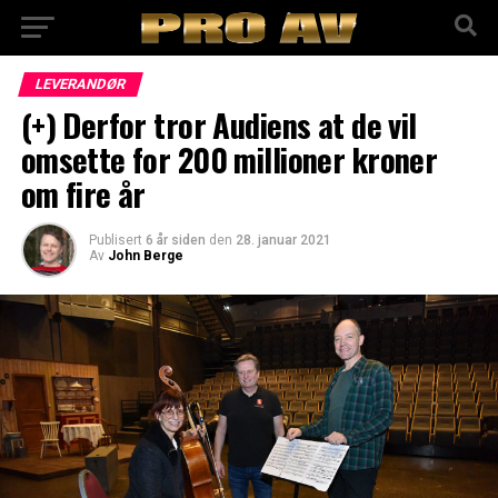
LEVERANDØR
(+) Derfor tror Audiens at de vil
omsette for 200 millioner kroner
om fire år
Publisert
6 år siden
den
28. januar 2021
Av
John Berge