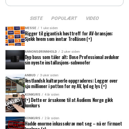
SISTE
POPULÆRT
VIDEO
MESSE
1 uke siden
Rigger til gigantisk høsttreff for AV-bransjen:
Sjekk hvem som inntar Trollåsen (+)
ANNONSØRINNHOLD
2 uker siden
Dyp bass som tåler alt: Bose Professional avduker
sin nyeste installasjons-subwoofer
ANBUD
3 uker siden
Vestlandsk kulturperle oppgraderes: Legger over
sju millioner i potten for ny AV, lyd og lys (+)
KONKURS
4 år siden
(+) Dette er årsakene til at Audiens Norge gikk
konkurs
KONKURS
2 år siden
Hadde enorme inkassokrav mot seg – nå er firmaet
konkurs (+)