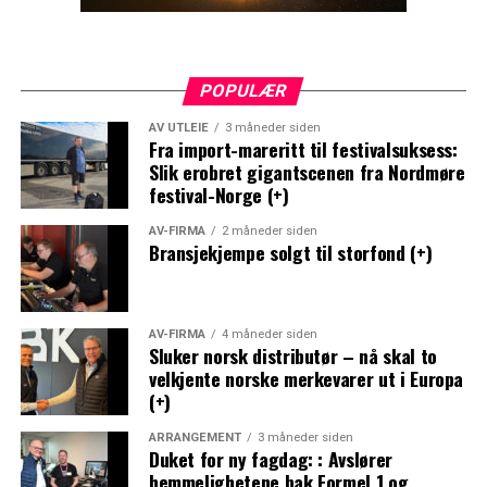
POPULÆR
AV UTLEIE
3 måneder siden
Fra import-mareritt til festivalsuksess:
Slik erobret gigantscenen fra Nordmøre
festival-Norge (+)
AV-FIRMA
2 måneder siden
Bransjekjempe solgt til storfond (+)
AV-FIRMA
4 måneder siden
Sluker norsk distributør – nå skal to
velkjente norske merkevarer ut i Europa
(+)
ARRANGEMENT
3 måneder siden
Duket for ny fagdag: : Avslører
hemmelighetene bak Formel 1 og