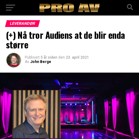
LEVERANDØR
(+) Nå tror Audiens at de blir enda
større
Publisert
5 år siden
den
23. april 2021
Av
John Berge