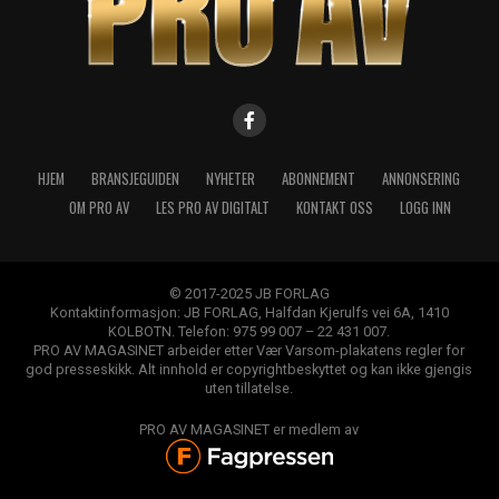
HJEM
BRANSJEGUIDEN
NYHETER
ABONNEMENT
ANNONSERING
OM PRO AV
LES PRO AV DIGITALT
KONTAKT OSS
LOGG INN
© 2017-2025 JB FORLAG
Kontaktinformasjon: JB FORLAG, Halfdan Kjerulfs vei 6A, 1410
KOLBOTN. Telefon: 975 99 007 – 22 431 007.
PRO AV MAGASINET arbeider etter Vær Varsom-plakatens regler for
god presseskikk. Alt innhold er copyrightbeskyttet og kan ikke gjengis
uten tillatelse.
PRO AV MAGASINET er medlem av