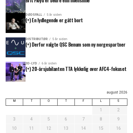
Brit Floyd er bedre enn noensinne
DØDSFALL
5 år siden
(+) En lydlegende er gått bort
DISTRIBUTØR
5 år siden
(+) Derfor valgte QSC Benum som ny norgespartner
3D-LYD
6 år siden
(+) 20-årsjubilanten TTA lykkelig over AFC4-fokuset
august 2026
M
T
O
T
F
L
S
1
2
3
4
5
6
7
8
9
10
11
12
13
14
15
16