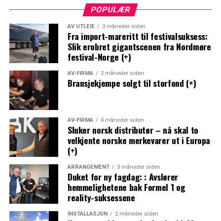
POPULÆR
AV UTLEIE
3 måneder siden
Fra import-mareritt til festivalsuksess:
Slik erobret gigantscenen fra Nordmøre
festival-Norge (+)
AV-FIRMA
2 måneder siden
Bransjekjempe solgt til storfond (+)
AV-FIRMA
4 måneder siden
Sluker norsk distributør – nå skal to
velkjente norske merkevarer ut i Europa
(+)
ARRANGEMENT
3 måneder siden
Duket for ny fagdag: : Avslører
hemmelighetene bak Formel 1 og
reality-suksessene
INSTALLASJON
2 måneder siden