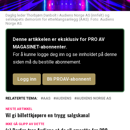
Daglig leder Thorbjørn Danbolt i Audiens Norge AS (innfelt) og
selskapets demorom for etterklangsanlegg (AAS). Foto: Audiens
Norge AS.
Denne artikkelen er eksklusiv for PRO AV
MAGASINET-abonnenter.
For å kunne logge deg inn og se innholdet på denne
siden må du bestille abonnement.
Logg inn
Bli PROAV-abonnent
RELATERTE TEMA:
AAS
AUDIENS
AUDIENS NORGE AS
NESTE ARTIKKEL
Vil gi billettkjøpere en trygg salgskanal
IKKE GÅ GLIPP AV DETTE
(+) Derfor tror Audiens at de vil omsette for 200