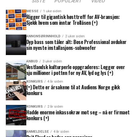
SISTE
POPULÆRT
VIDEO
MESSE
1 uke siden
Rigger til gigantisk høsttreff for AV-bransjen:
Sjekk hvem som inntar Trollåsen (+)
ANNONSØRINNHOLD
2 uker siden
Dyp bass som tåler alt: Bose Professional avduker
sin nyeste installasjons-subwoofer
ANBUD
3 uker siden
Vestlandsk kulturperle oppgraderes: Legger over
sju millioner i potten for ny AV, lyd og lys (+)
KONKURS
4 år siden
(+) Dette er årsakene til at Audiens Norge gikk
konkurs
KONKURS
2 år siden
Hadde enorme inkassokrav mot seg – nå er firmaet
konkurs (+)
ANMELDELSE
4 år siden