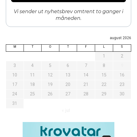
Vi sender ut nyhetsbrev omtrent to ganger i
måneden.
august 2026
M
T
O
T
F
L
S
1
2
3
4
5
6
7
8
9
10
11
12
13
14
15
16
17
18
19
20
21
22
23
24
25
26
27
28
29
30
31
« jul