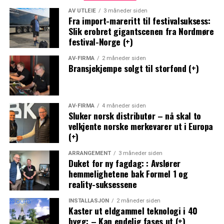
AV UTLEIE
3 måneder siden
Fra import-mareritt til festivalsuksess:
Slik erobret gigantscenen fra Nordmøre
festival-Norge (+)
AV-FIRMA
2 måneder siden
Bransjekjempe solgt til storfond (+)
AV-FIRMA
4 måneder siden
Sluker norsk distributør – nå skal to
velkjente norske merkevarer ut i Europa
(+)
ARRANGEMENT
3 måneder siden
Duket for ny fagdag: : Avslører
hemmelighetene bak Formel 1 og
reality-suksessene
INSTALLASJON
2 måneder siden
Kaster ut eldgammel teknologi i 40
bygg: – Kan endelig fases ut (+)