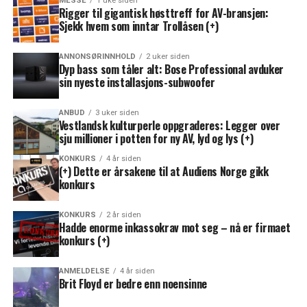
MESSE
1 uke siden
Rigger til gigantisk høsttreff for AV-bransjen:
Sjekk hvem som inntar Trollåsen (+)
ANNONSØRINNHOLD
2 uker siden
Dyp bass som tåler alt: Bose Professional avduker
sin nyeste installasjons-subwoofer
ANBUD
3 uker siden
Vestlandsk kulturperle oppgraderes: Legger over
sju millioner i potten for ny AV, lyd og lys (+)
KONKURS
4 år siden
(+) Dette er årsakene til at Audiens Norge gikk
konkurs
KONKURS
2 år siden
Hadde enorme inkassokrav mot seg – nå er firmaet
konkurs (+)
ANMELDELSE
4 år siden
Brit Floyd er bedre enn noensinne