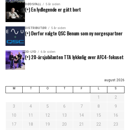
DØDSFALL
5 år siden
(+) En lydlegende er gått bort
DISTRIBUTØR
5 år siden
(+) Derfor valgte QSC Benum som ny norgespartner
3D-LYD
6 år siden
(+) 20-årsjubilanten TTA lykkelig over AFC4-fokuset
august 2026
M
T
O
T
F
L
S
1
2
3
4
5
6
7
8
9
10
11
12
13
14
15
16
17
18
19
20
21
22
23