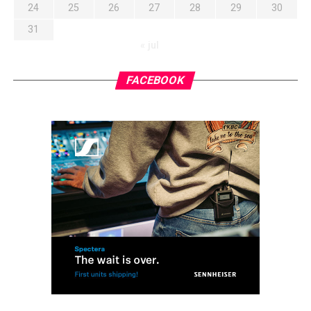
24
25
26
27
28
29
30
31
« jul
FACEBOOK