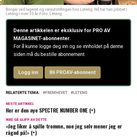
Borgar ved lageret og vareutstillingen hos Leteng. Nå har han jobbet i
Leteng i over 25 år. Foto: Leteng.
Denne artikkelen er eksklusiv for PRO AV
MAGASINET-abonnenter.
For å kunne logge deg inn og se innholdet på denne
siden må du bestille abonnement.
Logg inn
Bli PROAV-abonnent
RELATERTE TEMA:
FREMHEVET
LETENG
NESTE ARTIKKEL
Her er den nye SPECTRE NUMBER ONE (+)
IKKE GÅ GLIPP AV DETTE
«Jeg liker å spille tromme, noe jeg selv mener jeg er
rågod på!» (+)