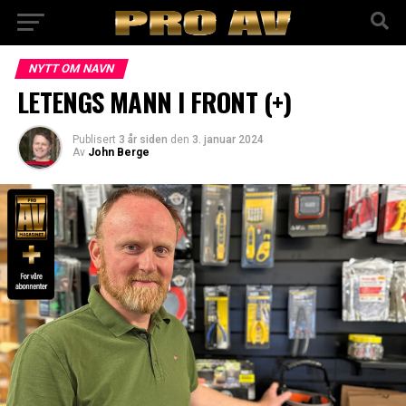
NYTT OM NAVN
LETENGS MANN I FRONT (+)
Publisert
3 år siden
den
3. januar 2024
Av
John Berge