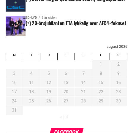
3D-LYD
6 år siden
(+) 20-årsjubilanten TTA lykkelig over AFC4-fokuset
august 2026
M
T
O
T
F
L
S
1
2
3
4
5
6
7
8
9
10
11
12
13
14
15
16
17
18
19
20
21
22
23
24
25
26
27
28
29
30
31
« jul
FACEBOOK