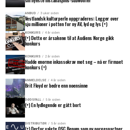
sin nyeste installasjons-subwoofer
ANBUD
3 uker siden
Vestlandsk kulturperle oppgraderes: Legger over
sju millioner i potten for ny AV, lyd og lys (+)
KONKURS
4 år siden
(+) Dette er årsakene til at Audiens Norge gikk
konkurs
KONKURS
2 år siden
Hadde enorme inkassokrav mot seg – nå er firmaet
konkurs (+)
ANMELDELSE
4 år siden
Brit Floyd er bedre enn noensinne
DØDSFALL
5 år siden
(+) En lydlegende er gått bort
DISTRIBUTØR
5 år siden
(+) Derfor valgte QSC Benum som ny norgespartner