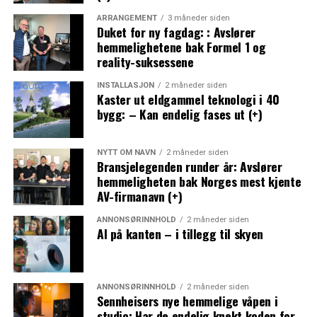
ARRANGEMENT
3 måneder siden
Duket for ny fagdag: : Avslører
hemmelighetene bak Formel 1 og
reality-suksessene
INSTALLASJON
2 måneder siden
Kaster ut eldgammel teknologi i 40
bygg: – Kan endelig fases ut (+)
NYTT OM NAVN
2 måneder siden
Bransjelegenden runder år: Avslører
hemmeligheten bak Norges mest kjente
AV-firmanavn (+)
ANNONSØRINNHOLD
2 måneder siden
AI på kanten – i tillegg til skyen
ANNONSØRINNHOLD
2 måneder siden
Sennheisers nye hemmelige våpen i
studio: Har de endelig knekt koden for