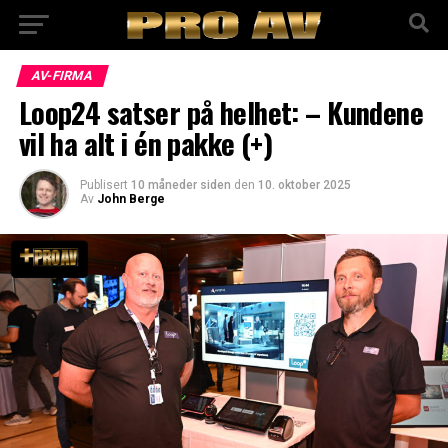
AV-FIRMA
Loop24 satser på helhet: – Kundene
vil ha alt i én pakke (+)
Publisert
10 måneder siden
den
10. oktober 2025
Av
John Berge