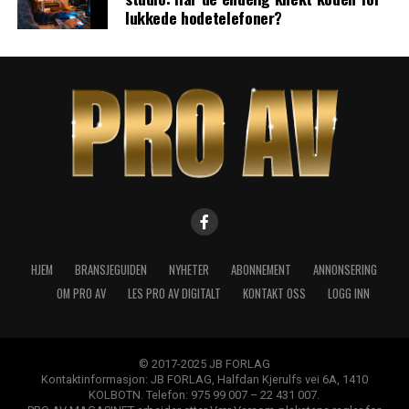
lukkede hodetelefoner?
HJEM
BRANSJEGUIDEN
NYHETER
ABONNEMENT
ANNONSERING
OM PRO AV
LES PRO AV DIGITALT
KONTAKT OSS
LOGG INN
© 2017-2025 JB FORLAG
Kontaktinformasjon: JB FORLAG, Halfdan Kjerulfs vei 6A, 1410
KOLBOTN. Telefon: 975 99 007 – 22 431 007.