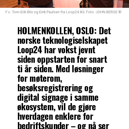
F.v.: Tom-Erik Blix og Eirik Paulsen fra Loop24 AS. Foto: JOHN BERGE ©
HOLMENKOLLEN, OSLO: Det
norske teknologiselskapet
Loop24
har vokst jevnt
siden oppstarten for snart
ti år siden. Med løsninger
for møterom,
besøksregistrering og
digital signage i samme
økosystem, vil de gjøre
hverdagen enklere for
bedriftskunder – og nå ser