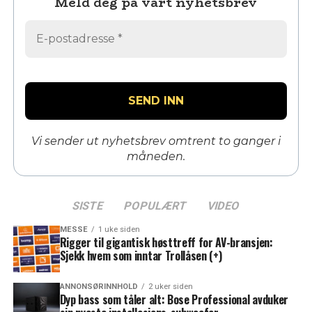
Meld deg på vårt nyhetsbrev
Vi sender ut nyhetsbrev omtrent to ganger i
måneden.
SISTE
POPULÆRT
VIDEO
MESSE
1 uke siden
Rigger til gigantisk høsttreff for AV-bransjen:
Sjekk hvem som inntar Trollåsen (+)
ANNONSØRINNHOLD
2 uker siden
Dyp bass som tåler alt: Bose Professional avduker