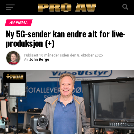
AV-FIRMA
Ny 5G-sender kan endre alt for live-
produksjon (+)
Publisert
10 måneder siden
den
8. oktober 2025
Av
John Berge