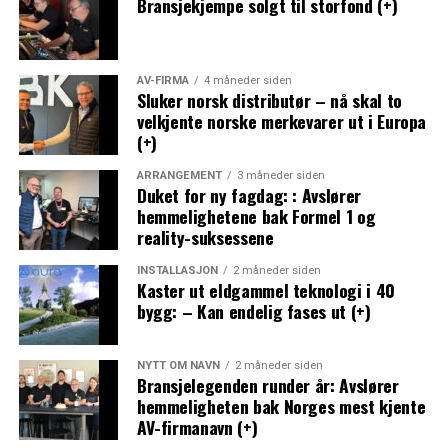
Bransjekjempe solgt til storfond (+)
AV-FIRMA
4 måneder siden
Sluker norsk distributør – nå skal to
velkjente norske merkevarer ut i Europa
(+)
ARRANGEMENT
3 måneder siden
Duket for ny fagdag: : Avslører
hemmelighetene bak Formel 1 og
reality-suksessene
INSTALLASJON
2 måneder siden
Kaster ut eldgammel teknologi i 40
bygg: – Kan endelig fases ut (+)
NYTT OM NAVN
2 måneder siden
Bransjelegenden runder år: Avslører
hemmeligheten bak Norges mest kjente
AV-firmanavn (+)