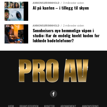
ANNONSØRINNHOLD
3 måneder siden
AI på kanten – i tillegg til skyen
ANNONSØRINNHOLD
2 måneder siden
Sennheisers nye hemmelige våpen i
studio: Har de endelig knekt koden for
lukkede hodetelefoner?
HJEM
BRANSJEGUIDEN
NYHETER
ABONNEMENT
ANNONSERING