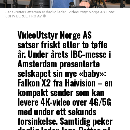
Jens-Petter Pettersen er daglig leder i VideoUtstyr Norge AS. Foto:
JOHN BERGE, PRO AV ©
VideoUtstyr Norge AS
satser friskt etter to tøffe
år. Under årets IBC-messe i
Amsterdam presenterte
selskapet sin nye «baby»:
Falkon X2 fra Haivision – en
kompakt sender som kan
levere 4K-video over 4G/5G
med under ett sekunds
forsinkelse. Samtidig peker