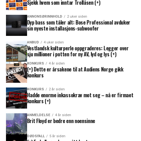
Sjekk hvem som inntar Trollåsen (+)
ANNONSØRINNHOLD
2 uker siden
Dyp bass som tåler alt: Bose Professional avduker
sin nyeste installasjons-subwoofer
ANBUD
4 uker siden
Vestlandsk kulturperle oppgraderes: Legger over
sju millioner i potten for ny AV, lyd og lys (+)
KONKURS
4 år siden
(+) Dette er årsakene til at Audiens Norge gikk
konkurs
KONKURS
2 år siden
Hadde enorme inkassokrav mot seg – nå er firmaet
konkurs (+)
ANMELDELSE
4 år siden
Brit Floyd er bedre enn noensinne
DØDSFALL
5 år siden