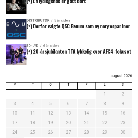
(+) En lydlegende er gått bort
DISTRIBUTØR
5 år siden
(+) Derfor valgte QSC Benum som ny norgespartner
3D-LYD
6 år siden
(+) 20-årsjubilanten TTA lykkelig over AFC4-fokuset
august 2026
M
T
O
T
F
L
S
1
2
3
4
5
6
7
8
9
10
11
12
13
14
15
16
17
18
19
20
21
22
23
24
25
26
27
28
29
30