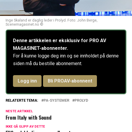
Inge Skaland er daglig leder i Prolyd. Foto: John Berge,
Scenemagasinet.no ©
Denne artikkelen er eksklusiv for PRO AV
MAGASINET-abonnenter.
For å kunne logge deg inn og se innholdet på denne
siden må du bestille abonnement.
Logg inn
Bli PROAV-abonnent
RELATERTE TEMA:
PA-SYSTEMER
PROLYD
NESTE ARTIKKEL
From Italy with Sound
IKKE GÅ GLIPP AV DETTE