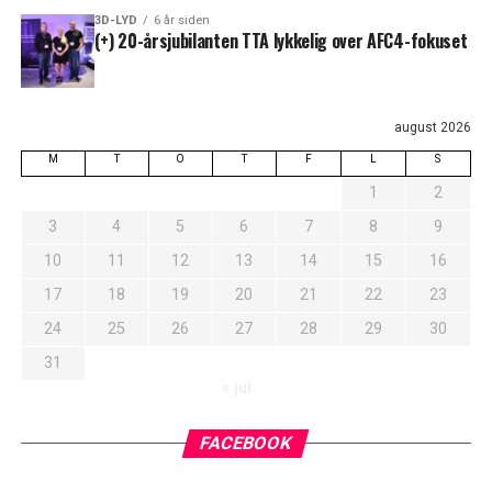
3D-LYD
6 år siden
(+) 20-årsjubilanten TTA lykkelig over AFC4-fokuset
august 2026
M
T
O
T
F
L
S
1
2
3
4
5
6
7
8
9
10
11
12
13
14
15
16
17
18
19
20
21
22
23
24
25
26
27
28
29
30
31
« jul
FACEBOOK