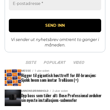
Vi sender ut nyhetsbrev omtrent to ganger i
måneden.
SISTE
POPULÆRT
VIDEO
MESSE
1 uke siden
Rigger til gigantisk høsttreff for AV-bransjen:
Sjekk hvem som inntar Trollåsen (+)
ANNONSØRINNHOLD
2 uker siden
Dyp bass som tåler alt: Bose Professional avduker
sin nyeste installasjons-subwoofer