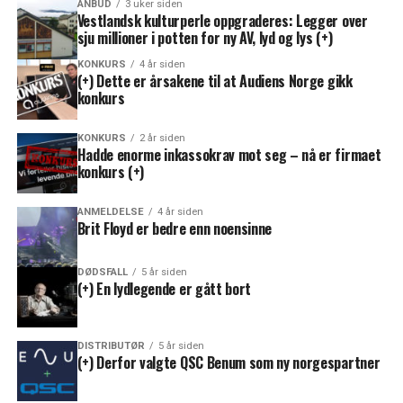
ANBUD
3 uker siden
Vestlandsk kulturperle oppgraderes: Legger over
sju millioner i potten for ny AV, lyd og lys (+)
KONKURS
4 år siden
(+) Dette er årsakene til at Audiens Norge gikk
konkurs
KONKURS
2 år siden
Hadde enorme inkassokrav mot seg – nå er firmaet
konkurs (+)
ANMELDELSE
4 år siden
Brit Floyd er bedre enn noensinne
DØDSFALL
5 år siden
(+) En lydlegende er gått bort
DISTRIBUTØR
5 år siden
(+) Derfor valgte QSC Benum som ny norgespartner