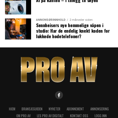
AI på kanten – i tillegg til skyen
ANNONSØRINNHOLD
2 måneder siden
Sennheisers nye hemmelige våpen i
studio: Har de endelig knekt koden for
lukkede hodetelefoner?
HJEM
BRANSJEGUIDEN
NYHETER
ABONNEMENT
ANNONSERING
OM PRO AV
LES PRO AV DIGITALT
KONTAKT OSS
LOGG INN