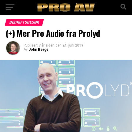
BEDRIFTSBESØK
(+) Mer Pro Audio fra Prolyd
Publisert
7 år siden
den
24. juni 2019
Av
John Berge