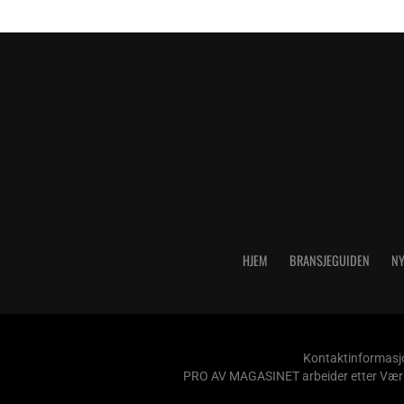
HJEM
BRANSJEGUIDEN
NY
Kontaktinformasjo
PRO AV MAGASINET arbeider etter Vær Var