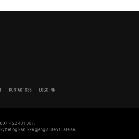
T
KONTAKT OSS
LOGG INN
 007 – 22 431 007.
tet og kan ikke gjengis uten tillatelse.