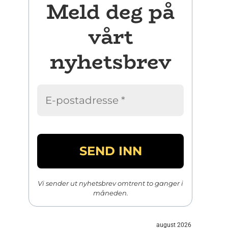
Meld deg på
vårt
nyhetsbrev
Vi sender ut nyhetsbrev omtrent to ganger i
måneden.
august 2026