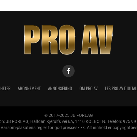
HETER
ABONNEMENT
ANNONSERING
OM PRO AV
LES PRO AV DIGITAL
© 2017-2025 JB FORLAG
n: JB FORLAG, Halfdan Kjerulfs vei 6A, 1410 KOLBOTN. Telefon: 975 99
som-plakatens regler for god presseskikk. Alt innhold er copyrightbeskyt