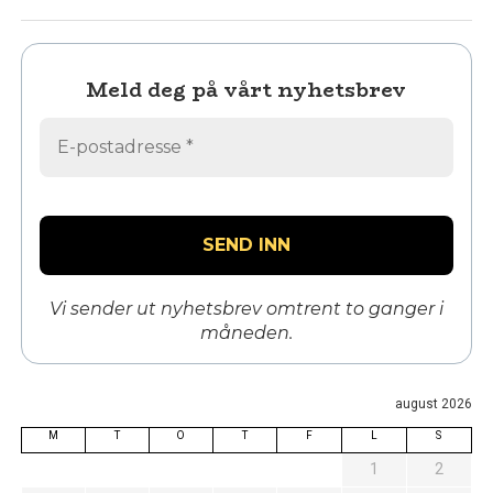
Meld deg på vårt nyhetsbrev
Vi sender ut nyhetsbrev omtrent to ganger i
måneden.
august 2026
M
T
O
T
F
L
S
1
2