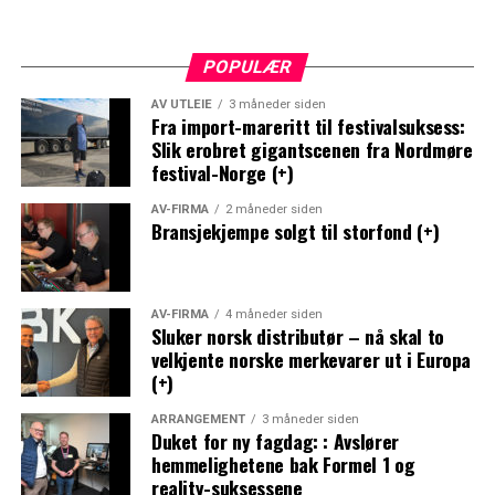
POPULÆR
AV UTLEIE
3 måneder siden
Fra import-mareritt til festivalsuksess:
Slik erobret gigantscenen fra Nordmøre
festival-Norge (+)
AV-FIRMA
2 måneder siden
Bransjekjempe solgt til storfond (+)
AV-FIRMA
4 måneder siden
Sluker norsk distributør – nå skal to
velkjente norske merkevarer ut i Europa
(+)
ARRANGEMENT
3 måneder siden
Duket for ny fagdag: : Avslører
hemmelighetene bak Formel 1 og
reality-suksessene