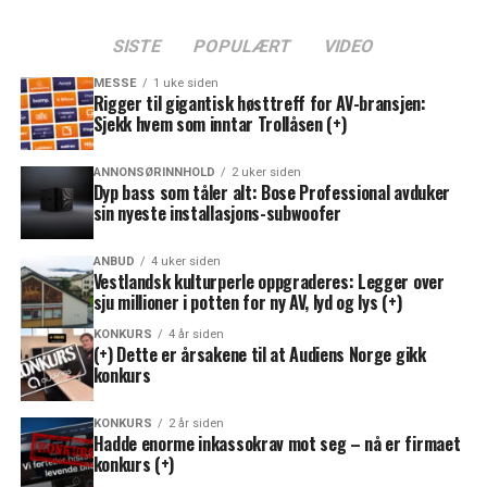
SISTE
POPULÆRT
VIDEO
MESSE
1 uke siden
Rigger til gigantisk høsttreff for AV-bransjen:
Sjekk hvem som inntar Trollåsen (+)
ANNONSØRINNHOLD
2 uker siden
Dyp bass som tåler alt: Bose Professional avduker
sin nyeste installasjons-subwoofer
ANBUD
4 uker siden
Vestlandsk kulturperle oppgraderes: Legger over
sju millioner i potten for ny AV, lyd og lys (+)
KONKURS
4 år siden
(+) Dette er årsakene til at Audiens Norge gikk
konkurs
KONKURS
2 år siden
Hadde enorme inkassokrav mot seg – nå er firmaet
konkurs (+)