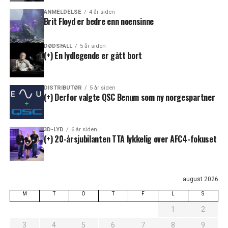
ANMELDELSE
4 år siden
Brit Floyd er bedre enn noensinne
DØDSFALL
5 år siden
(+) En lydlegende er gått bort
DISTRIBUTØR
5 år siden
(+) Derfor valgte QSC Benum som ny norgespartner
3D-LYD
6 år siden
(+) 20-årsjubilanten TTA lykkelig over AFC4-fokuset
august 2026
M
T
O
T
F
L
S
1
2
3
4
5
6
7
8
9