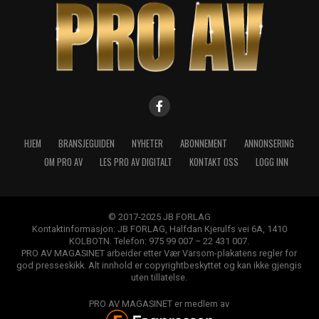
HJEM
BRANSJEGUIDEN
NYHETER
ABONNEMENT
ANNONSERING
OM PRO AV
LES PRO AV DIGITALT
KONTAKT OSS
LOGG INN
© 2017-2025 JB FORLAG
Kontaktinformasjon: JB FORLAG, Halfdan Kjerulfs vei 6A, 1410
KOLBOTN. Telefon: 975 99 007 – 22 431 007.
PRO AV MAGASINET arbeider etter Vær Varsom-plakatens regler for
god presseskikk. Alt innhold er copyrightbeskyttet og kan ikke gjengis
uten tillatelse.
PRO AV MAGASINET er medlem av