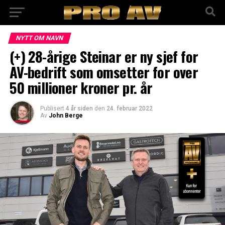
NYTT OM NAVN
(+) 28-årige Steinar er ny sjef for
AV-bedrift som omsetter for over
50 millioner kroner pr. år
Publisert
4 år siden
den
24. februar 2022
Av
John Berge