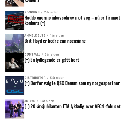
KONKURS
2 år siden
Hadde enorme inkassokrav mot seg – nå er firmaet
konkurs (+)
ANMELDELSE
4 år siden
Brit Floyd er bedre enn noensinne
DØDSFALL
5 år siden
(+) En lydlegende er gått bort
DISTRIBUTØR
5 år siden
(+) Derfor valgte QSC Benum som ny norgespartner
3D-LYD
6 år siden
(+) 20-årsjubilanten TTA lykkelig over AFC4-fokuset