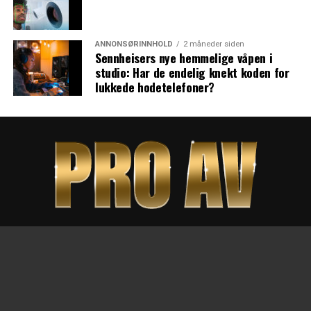
ANNONSØRINNHOLD
2 måneder siden
Sennheisers nye hemmelige våpen i
studio: Har de endelig knekt koden for
lukkede hodetelefoner?
SHARE
TWEET
HJEM
BRANSJEGUIDEN
NYHETER
ABONNEMENT
ANNONSERING
OM PRO AV
LES PRO AV DIGITALT
KONTAKT OSS
LOGG INN