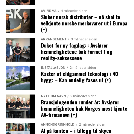
AV-FIRMA
4 måneder siden
Sluker norsk distributør – nå skal to
velkjente norske merkevarer ut i Europa
(+)
ARRANGEMENT
3 måneder siden
Duket for ny fagdag: : Avslører
hemmelighetene bak Formel 1 og
reality-suksessene
INSTALLASJON
2 måneder siden
Kaster ut eldgammel teknologi i 40
bygg: – Kan endelig fases ut (+)
NYTT OM NAVN
2 måneder siden
Bransjelegenden runder år: Avslører
hemmeligheten bak Norges mest kjente
AV-firmanavn (+)
ANNONSØRINNHOLD
2 måneder siden
AI på kanten – i tillegg til skyen