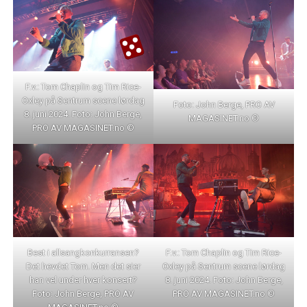
F.v.: Tom Chaplin og Tim Rice-
Oxley på Sentrum scene lørdag
Foto: John Berge, PRO AV
8. juni 2024. Foto: John Berge,
MAGASINET.no ©
PRO AV MAGASINET.no ©
Best i allsangkonkurransen?
F.v.: Tom Chaplin og Tim Rice-
Det hevdet Tom. Men det sier
Oxley på Sentrum scene lørdag
han vel under hver konsert?
8. juni 2024. Foto: John Berge,
Foto: John Berge, PRO AV
PRO AV MAGASINET.no ©