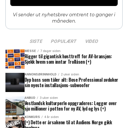
Vi sender ut nyhetsbrev omtrent to ganger i
måneden.
SISTE
POPULÆRT
VIDEO
MESSE
7 dager siden
Rigger til gigantisk høsttreff for AV-bransjen:
Sjekk hvem som inntar Trollåsen (+)
ANNONSØRINNHOLD
2 uker siden
Dyp bass som tåler alt: Bose Professional avduker
sin nyeste installasjons-subwoofer
ANBUD
3 uker siden
Vestlandsk kulturperle oppgraderes: Legger over
sju millioner i potten for ny AV, lyd og lys (+)
KONKURS
4 år siden
(+) Dette er årsakene til at Audiens Norge gikk
konkurs