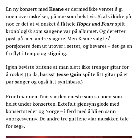
En ny konsert med
Keane
er dermed ikke ventet å gi
noen overraskelser, på noe som helst vis. Skal vi kicke på
noe er det at vi ønsket å få hele
Hopes and Fears
spilt
kronologisk som sangene var på albumet. Og deretter
pøst på med andre slagere. Men Keane valgte å
porsjonere dem ut utover i settet, og bevares – det ga en
fin flyt i tempo og stigning.
Igjen beviste britene at man slett ikke trenger gitar for
å rocke! (Jo da, basisst
Jesse Quin
spilte litt gitar på et
par sanger og også litt synthbass.)
Frontmannen Tom var den eneste som sa noen som
helst under konserten. Ektefølt gjensynsglede med
konsertstedet og Norge – i ferd med å bli en sann
«norgesvenn». De andre tre guttene «lar musikken tale
for seg».