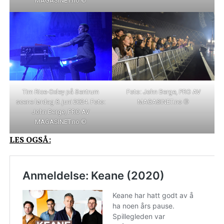
MAGASINET.no ©
Tim Rice-Oxley på Sentrum
Foto: John Berge, PRO AV
scene lørdag 8. juni 2024. Foto:
MAGASINET.no ©
John Berge, PRO AV
MAGASINET.no ©
LES OGSÅ: