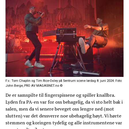
F.v.: Tom Chaplin og Tim Rice-Oxley på Sentrum scene lørdag 8. juni 2024. Foto:
John Berge, PRO AV MAGASINET.no ©
De er samspilte til fingerspissene og spiller knallbra.
Lyden fra PA-en var for oss behagelig, da vi sto helt bak i
salen, men da vi senere beveget oss lengre ned (mot
slutten) var det dessverre noe ubehagelig høyt. Vi hørte
stemmen og koringen tydelig og alle instrumentene var