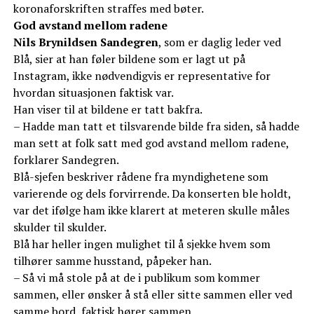
koronaforskriften straffes med bøter.
God avstand mellom radene
Nils Brynildsen Sandegren
, som er daglig leder ved
Blå, sier at han føler bildene som er lagt ut på
Instagram, ikke nødvendigvis er representative for
hvordan situasjonen faktisk var.
Han viser til at bildene er tatt bakfra.
– Hadde man tatt et tilsvarende bilde fra siden, så hadde
man sett at folk satt med god avstand mellom radene,
forklarer Sandegren.
Blå-sjefen beskriver rådene fra myndighetene som
varierende og dels forvirrende. Da konserten ble holdt,
var det ifølge ham ikke klarert at meteren skulle måles
skulder til skulder.
Blå har heller ingen mulighet til å sjekke hvem som
tilhører samme husstand, påpeker han.
– Så vi må stole på at de i publikum som kommer
sammen, eller ønsker å stå eller sitte sammen eller ved
samme bord, faktisk hører sammen.