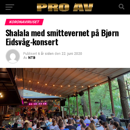
KORONAVIRUSET
Shalala med smittevernet på Bjørn
Eidsvåg-konsert
Publisert
6 år siden
den
22. juni 2020
Av
NTB