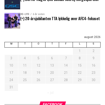
3D-LYD
6 år siden
(+) 20-årsjubilanten TTA lykkelig over AFC4-fokuset
august 2026
M
T
O
T
F
L
S
1
2
3
4
5
6
7
8
9
10
11
12
13
14
15
16
17
18
19
20
21
22
23
24
25
26
27
28
29
30
31
« jul
FACEBOOK