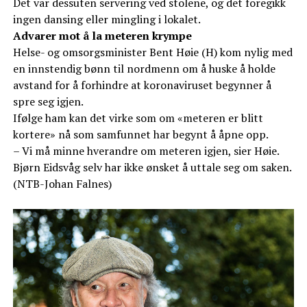
Det var dessuten servering ved stolene, og det foregikk
ingen dansing eller mingling i lokalet.
Advarer mot å la meteren krympe
Helse- og omsorgsminister Bent Høie (H) kom nylig med
en innstendig bønn til nordmenn om å huske å holde
avstand for å forhindre at koronaviruset begynner å
spre seg igjen.
Ifølge ham kan det virke som om «meteren er blitt
kortere» nå som samfunnet har begynt å åpne opp.
– Vi må minne hverandre om meteren igjen, sier Høie.
Bjørn Eidsvåg selv har ikke ønsket å uttale seg om saken.
(NTB-Johan Falnes)