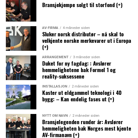
Bransjekjempe solgt til storfond (+)
AV-FIRMA
4 måneder siden
Sluker norsk distributør – nå skal to
velkjente norske merkevarer ut i Europa
(+)
ARRANGEMENT
3 måneder siden
Duket for ny fagdag: : Avslører
hemmelighetene bak Formel 1 og
reality-suksessene
INSTALLASJON
2 måneder siden
Kaster ut eldgammel teknologi i 40
bygg: – Kan endelig fases ut (+)
NYTT OM NAVN
2 måneder siden
Bransjelegenden runder år: Avslører
hemmeligheten bak Norges mest kjente
AV-firmanavn (+)