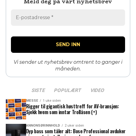
Meld deg på vårt nyhetsbrev
Vi sender ut nyhetsbrev omtrent to ganger i
måneden.
SISTE
POPULÆRT
VIDEO
MESSE
1 uke siden
Rigger til gigantisk høsttreff for AV-bransjen:
Sjekk hvem som inntar Trollåsen (+)
ANNONSØRINNHOLD
2 uker siden
Dyp bass som tåler alt: Bose Professional avduker