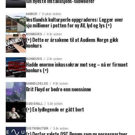
sin nyeste installasjons-subwoofer
ANBUD
3 uker siden
Vestlandsk kulturperle oppgraderes: Legger over
sju millioner i potten for ny AV, lyd og lys (+)
KONKURS
4 år siden
(+) Dette er årsakene til at Audiens Norge gikk
konkurs
KONKURS
2 år siden
Hadde enorme inkassokrav mot seg – nå er firmaet
konkurs (+)
ANMELDELSE
4 år siden
Brit Floyd er bedre enn noensinne
DØDSFALL
5 år siden
(+) En lydlegende er gått bort
DISTRIBUTØR
5 år siden
(+) Derfor valgte QSC Benum som ny norgespartner