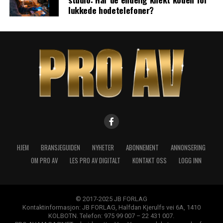
lukkede hodetelefoner?
HJEM
BRANSJEGUIDEN
NYHETER
ABONNEMENT
ANNONSERING
OM PRO AV
LES PRO AV DIGITALT
KONTAKT OSS
LOGG INN
© 2017-2025 JB FORLAG
Kontaktinformasjon: JB FORLAG, Halfdan Kjerulfs vei 6A, 1410
KOLBOTN. Telefon: 975 99 007 – 22 431 007.