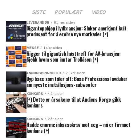
SISTE
POPULÆRT
VIDEO
LEVERANDØR
8 timer siden
Gigantoppkjøp i lydbransjen: Sluker anerkjent kult-
produsent for å erobre nye markeder (+)
MESSE
1 uke siden
Rigger til gigantisk høsttreff for AV-bransjen:
Sjekk hvem som inntar Trollåsen (+)
ANNONSØRINNHOLD
2 uker siden
Dyp bass som tåler alt: Bose Professional avduker
sin nyeste installasjons-subwoofer
KONKURS
4 år siden
(+) Dette er årsakene til at Audiens Norge gikk
konkurs
KONKURS
2 år siden
Hadde enorme inkassokrav mot seg – nå er firmaet
konkurs (+)