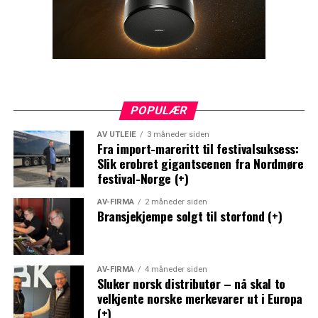
POPULÆR
AV UTLEIE
3 måneder siden
Fra import-mareritt til festivalsuksess:
Slik erobret gigantscenen fra Nordmøre
festival-Norge (+)
AV-FIRMA
2 måneder siden
Bransjekjempe solgt til storfond (+)
AV-FIRMA
4 måneder siden
Sluker norsk distributør – nå skal to
velkjente norske merkevarer ut i Europa
(+)