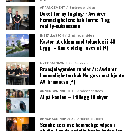
ARRANGEMENT
3 måneder siden
Duket for ny fagdag: : Avslører
hemmelighetene bak Formel 1 og
reality-suksessene
INSTALLASJON
2 måneder siden
Kaster ut eldgammel teknologi i 40
bygg: – Kan endelig fases ut (+)
NYTT OM NAVN
2 måneder siden
Bransjelegenden runder år: Avslører
hemmeligheten bak Norges mest kjente
AV-firmanavn (+)
ANNONSØRINNHOLD
3 måneder siden
AI på kanten – i tillegg til skyen
ANNONSØRINNHOLD
2 måneder siden
Sennheisers nye hemmelige våpen i
studio: Har de endelig knekt koden for