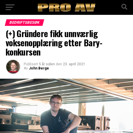
BEDRIFTSBESØK
(+) Gründere fikk unnværlig
voksenopplæring etter Bary-
konkursen
Publisert
5 år siden
den
23. april 2021
Av
John Berge