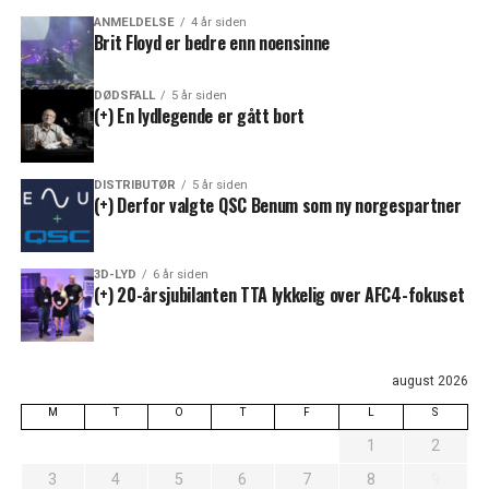
ANMELDELSE
4 år siden
Brit Floyd er bedre enn noensinne
DØDSFALL
5 år siden
(+) En lydlegende er gått bort
DISTRIBUTØR
5 år siden
(+) Derfor valgte QSC Benum som ny norgespartner
3D-LYD
6 år siden
(+) 20-årsjubilanten TTA lykkelig over AFC4-fokuset
august 2026
M
T
O
T
F
L
S
1
2
3
4
5
6
7
8
9