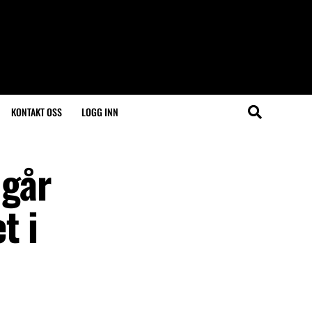
KONTAKT OSS
LOGG INN
 går
t i