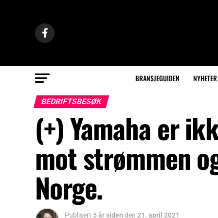
BRANSJEGUIDEN
NYHETER
BEDRIFTSBESØK
(+) Yamaha er ikk
mot strømmen og 
Norge.
Publisert
5 år siden
den
21. april 2021