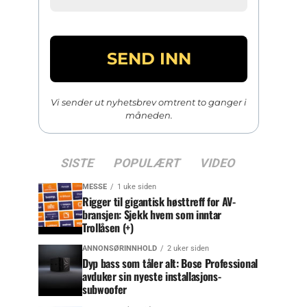
Vi sender ut nyhetsbrev omtrent to ganger i
måneden.
SISTE
POPULÆRT
VIDEO
MESSE
1 uke siden
Rigger til gigantisk høsttreff for AV-
bransjen: Sjekk hvem som inntar
Trollåsen (+)
ANNONSØRINNHOLD
2 uker siden
Dyp bass som tåler alt: Bose Professional
avduker sin nyeste installasjons-
subwoofer