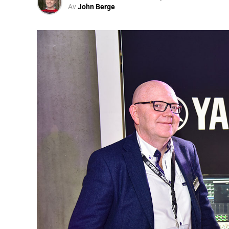
Av
John Berge