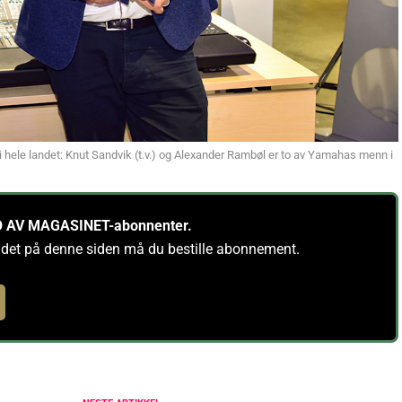
le landet: Knut Sandvik (t.v.) og Alexander Rambøl er to av Yamahas menn i
PRO AV MAGASINET-abonnenter.
ldet på denne siden må du bestille abonnement.