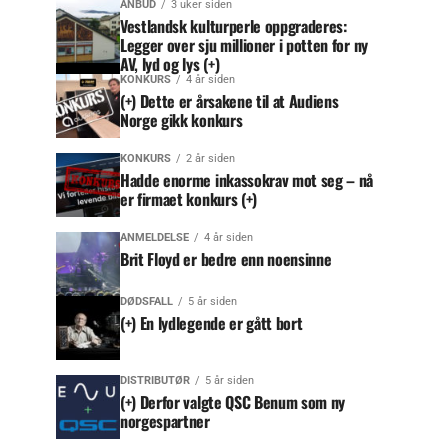
ANBUD
3 uker siden
Vestlandsk kulturperle oppgraderes:
Legger over sju millioner i potten for ny
AV, lyd og lys (+)
KONKURS
4 år siden
(+) Dette er årsakene til at Audiens
Norge gikk konkurs
KONKURS
2 år siden
Hadde enorme inkassokrav mot seg – nå
er firmaet konkurs (+)
ANMELDELSE
4 år siden
Brit Floyd er bedre enn noensinne
DØDSFALL
5 år siden
(+) En lydlegende er gått bort
DISTRIBUTØR
5 år siden
(+) Derfor valgte QSC Benum som ny
norgespartner