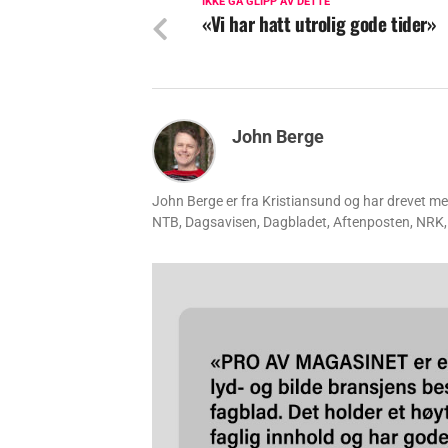
IKKE GÅ GLIPP AV DETTE
«Vi har hatt utrolig gode tider»
John Berge
John Berge er fra Kristiansund og har drevet m
NTB, Dagsavisen, Dagbladet, Aftenposten, NRK, 