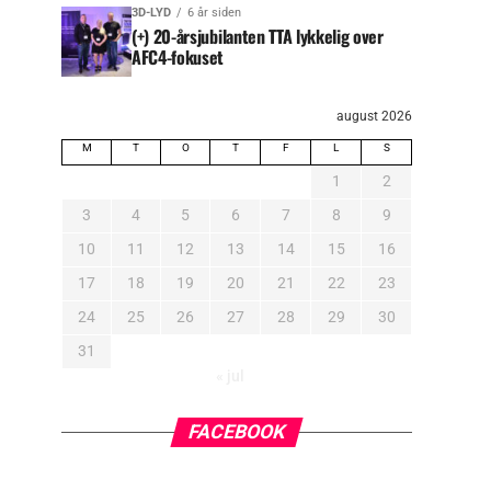
3D-LYD
6 år siden
(+) 20-årsjubilanten TTA lykkelig over
AFC4-fokuset
august 2026
M
T
O
T
F
L
S
1
2
3
4
5
6
7
8
9
10
11
12
13
14
15
16
17
18
19
20
21
22
23
24
25
26
27
28
29
30
31
« jul
FACEBOOK