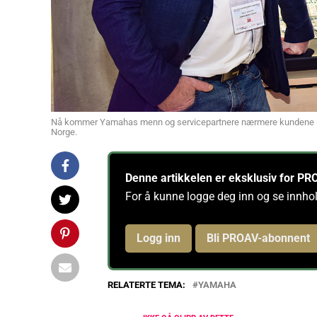
Nå kommer Yamahas menn og servicepartnere nærmere kundene i he
Norge.
Denne artikkelen er eksklusiv for 
For å kunne logge deg inn og se innho
Logg inn
Bli PROAV-abonnent
RELATERTE TEMA:
YAMAHA