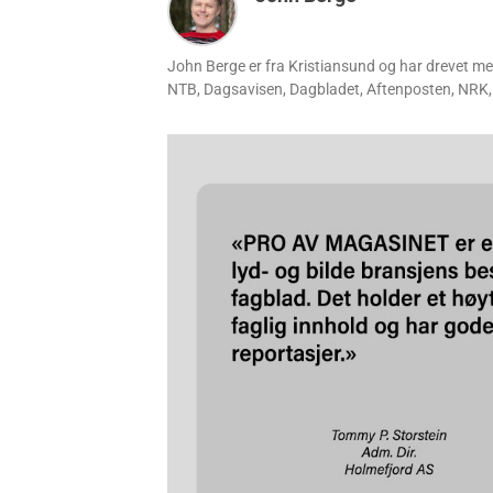
John Berge er fra Kristiansund og har drevet m
NTB, Dagsavisen, Dagbladet, Aftenposten, NRK, 