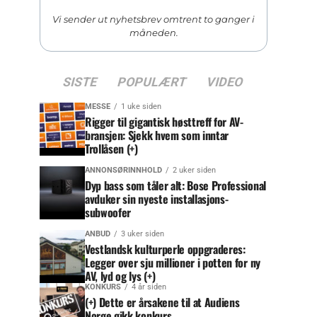
Vi sender ut nyhetsbrev omtrent to ganger i
måneden.
SISTE
POPULÆRT
VIDEO
MESSE
1 uke siden
Rigger til gigantisk høsttreff for AV-
bransjen: Sjekk hvem som inntar
Trollåsen (+)
ANNONSØRINNHOLD
2 uker siden
Dyp bass som tåler alt: Bose Professional
avduker sin nyeste installasjons-
subwoofer
ANBUD
3 uker siden
Vestlandsk kulturperle oppgraderes:
Legger over sju millioner i potten for ny
AV, lyd og lys (+)
KONKURS
4 år siden
(+) Dette er årsakene til at Audiens
Norge gikk konkurs