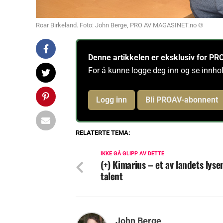
Roar Birkeland. Foto: John Berge, PRO AV MAGASINET.no ©
Denne artikkelen er eksklusiv for 
For å kunne logge deg inn og se innho
Logg inn
Bli PROAV-abonnent
RELATERTE TEMA:
IKKE GÅ GLIPP AV DETTE
(+) Kimarius – et av landets lyse
talent
John Berge