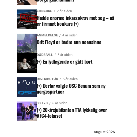
KONKURS
2 år siden
Hadde enorme inkassokrav mot seg – nå
er firmaet konkurs (+)
ANMELDELSE
4 år siden
Brit Floyd er bedre enn noensinne
DØDSFALL
5 år siden
(+) En lydlegende er gått bort
DISTRIBUTØR
5 år siden
(+) Derfor valgte QSC Benum som ny
norgespartner
3D-LYD
6 år siden
(+) 20-årsjubilanten TTA lykkelig over
AFC4-fokuset
august 2026