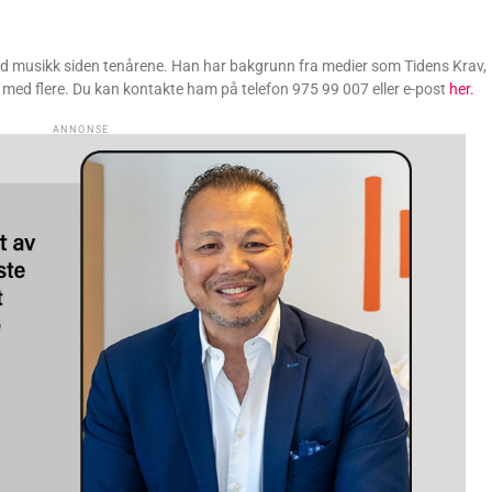
ed musikk siden tenårene. Han har bakgrunn fra medier som Tidens Krav,
med flere. Du kan kontakte ham på telefon 975 99 007 eller e-post
her.
ANNONSE